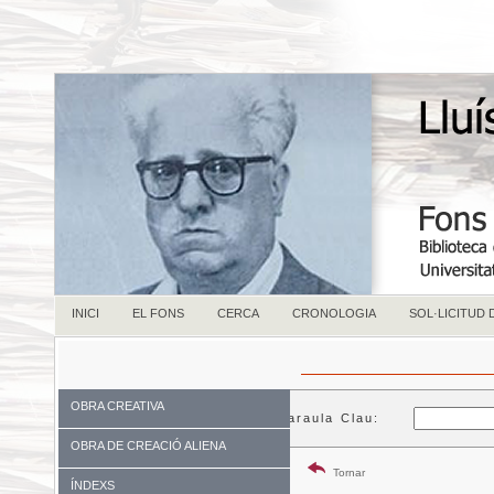
INICI
EL FONS
CERCA
CRONOLOGIA
SOL·LICITUD
OBRA CREATIVA
Paraula Clau:
OBRA DE CREACIÓ ALIENA
Tornar
ÍNDEXS