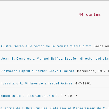
44 cartes
 Guifré Seras al director de la revista 'Serra d'Or'
. Barcelo
 Joan B. Cendrós a Manuel Ibáñez Escofet, director del diar
 Salvador Espriu a Xavier Clavell Borras
. Barcelona, 19-7-
nuscrita d'A. Villaverde a Isabel Acinas
. 4-7-1961
anuscrita de J. Bas Colomer a ?
. ?-?-19--?
nuscrita de l'Obra Cultural Catalana al Departament de Cul