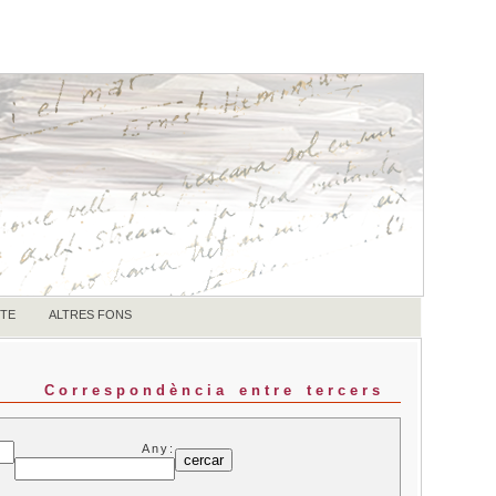
TE
ALTRES FONS
Correspondència entre tercers
Any: