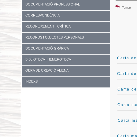
DOCUMENTACIÓ PROFESSIONAL
Tornar
CORRESPONDÈNCIA
RECONEIXEMENT I CRÍTICA
RECORDS I OBJECTES PERSONALS
DOCUMENTACIÓ GRÀFICA
Carta de
BIBLIOTECA I HEMEROTECA
OBRA DE CREACIÓ ALIENA
Carta de
ÍNDEXS
Carta de
Carta ma
Carta m
Carta ma