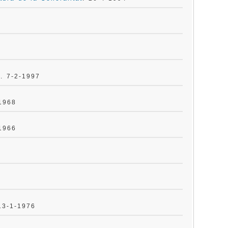
i
. 7-2-1997
-1968
-1966
13-1-1976