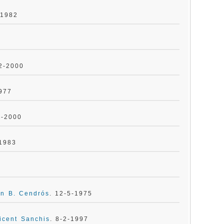
-1982
-2-2000
1977
4-2000
-1983
an B. Cendrós
. 12-5-1975
icent Sanchis
. 8-2-1997