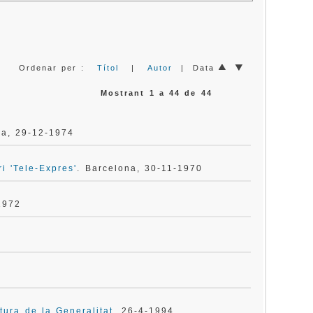
Ordenar per :
Títol
|
Autor
| Data
Mostrant 1 a 44 de 44
na, 29-12-1974
i 'Tele-Expres'
. Barcelona, 30-11-1970
1972
tura de la Generalitat
. 26-4-1994