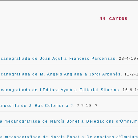
44 cartes
canografiada de Joan Agut a Francesc Parcerisas
. 23-4-19
canografiada de M. Àngels Anglada a Jordi Arbonès
. 11-2-
canografiada de l'Editora Aymà a Editorial Siluetas
. 15-9-
anuscrita de J. Bas Colomer a ?
. ?-?-19--?
ta mecanografiada de Narcís Bonet a Delegacions d'Òmnium
ta mecanografiada de Narcís Bonet a Delegacions d'Òmnium