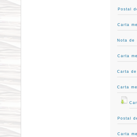
Postal d
Carta m
Nota de 
Carta me
Carta de
Carta me
Car
Postal 
Carta me