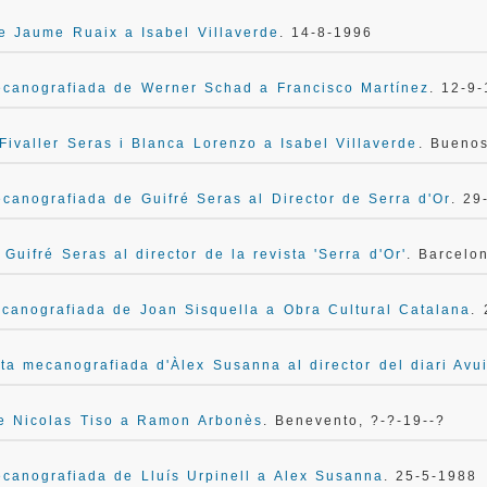
e Jaume Ruaix a Isabel Villaverde
. 14-8-1996
ecanografiada de Werner Schad a Francisco Martínez
. 12-9
Fivaller Seras i Blanca Lorenzo a Isabel Villaverde
. Buenos
canografiada de Guifré Seras al Director de Serra d'Or
. 29
 Guifré Seras al director de la revista 'Serra d'Or'
. Barcelo
canografiada de Joan Sisquella a Obra Cultural Catalana
.
ta mecanografiada d'Àlex Susanna al director del diari Avu
de Nicolas Tiso a Ramon Arbonès
. Benevento, ?-?-19--?
canografiada de Lluís Urpinell a Alex Susanna
. 25-5-1988