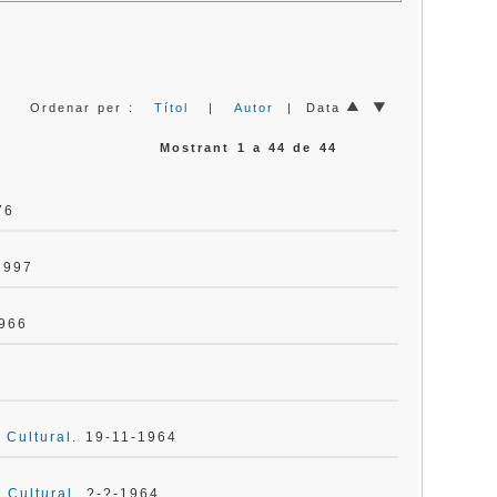
Ordenar per :
Títol
|
Autor
| Data
Mostrant 1 a 44 de 44
76
1997
1966
 Cultural
. 19-11-1964
 Cultural
. ?-?-1964