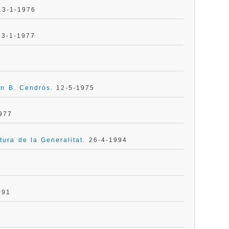
13-1-1976
13-1-1977
an B. Cendrós
. 12-5-1975
1977
tura de la Generalitat
. 26-4-1994
991