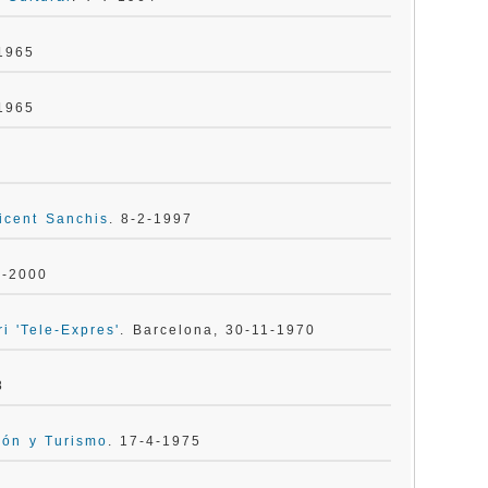
-1965
-1965
icent Sanchis
. 8-2-1997
4-2000
i 'Tele-Expres'
. Barcelona, 30-11-1970
8
ión y Turismo
. 17-4-1975