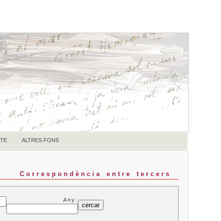
TE
ALTRES FONS
Correspondència entre tercers
Any: