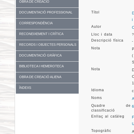
OBRA DE CREACIÓ
Títol
DOCUMENTACIÓ PROFESSIONAL
CORRESPONDÈNCIA
Autor
RECONEIXEMENT I CRÍTICA
Lloc i data
?
Descripció física
-
RECORDS I OBJECTES PERSONALS
Nota
DOCUMENTACIÓ GRÀFICA
BIBLIOTECA I HEMEROTECA
Nota
OBRA DE CREACIÓ ALIENA
ÍNDEXS
Idioma
Noms
Quadre de
classificació
Enllaç al catàleg
Topogràfic