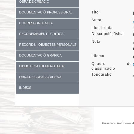
OBRA DE CREACIÓ
Títol
DOCUMENTACIÓ PROFESSIONAL
Autor
CORRESPONDÈNCIA
Lloc i data
Descripció física
RECONEIXEMENT I CRÍTICA
Nota
RECORDS I OBJECTES PERSONALS
DOCUMENTACIÓ GRÀFICA
Idioma
Quadre de
BIBLIOTECA I HEMEROTECA
classificació
Topogràfic
OBRA DE CREACIÓ ALIENA
ÍNDEXS
Universitat Autònoma d