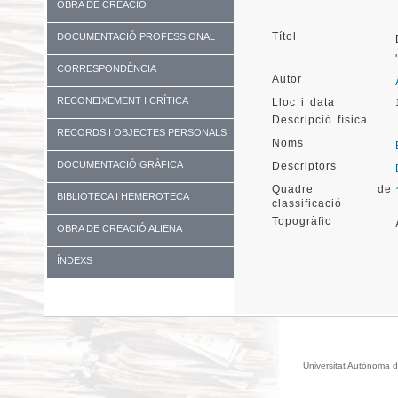
OBRA DE CREACIÓ
Títol
DOCUMENTACIÓ PROFESSIONAL
CORRESPONDÈNCIA
Autor
RECONEIXEMENT I CRÍTICA
Lloc i data
Descripció física
RECORDS I OBJECTES PERSONALS
Noms
DOCUMENTACIÓ GRÀFICA
Descriptors
Quadre de
BIBLIOTECA I HEMEROTECA
classificació
Topogràfic
OBRA DE CREACIÓ ALIENA
ÍNDEXS
Universitat Autònoma d