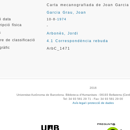
Carta mecanografiada de Joan Garci
r
Garcia Grau, Joan
i data
10-8-
1974
ipció física
-
s
Arbonès, Jordi
re de classificació
4.1 Correspondència rebuda
gràfic
ArbC_1471
2016
Universitat Autònoma de Barcelona. Biblioteca d'Humanitats - 08193 Bellaterra (Cerd
Tel: 34 93 581 29 71 - Fax: 34 93 581 29 00
Avís legal i protecció de dades