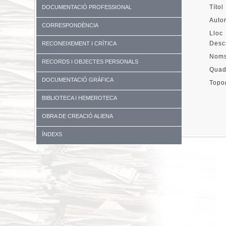
Títol
DOCUMENTACIÓ PROFESSIONAL
Auto
CORRESPONDÈNCIA
Lloc 
Descr
RECONEIXEMENT I CRÍTICA
Nom
RECORDS I OBJECTES PERSONALS
Quad
DOCUMENTACIÓ GRÀFICA
Topo
BIBLIOTECA I HEMEROTECA
OBRA DE CREACIÓ ALIENA
ÍNDEXS