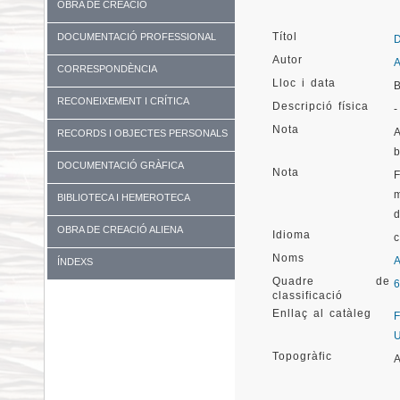
OBRA DE CREACIÓ
Títol
DOCUMENTACIÓ PROFESSIONAL
Autor
CORRESPONDÈNCIA
Lloc i data
RECONEIXEMENT I CRÍTICA
Descripció física
-
Nota
RECORDS I OBJECTES PERSONALS
DOCUMENTACIÓ GRÀFICA
Nota
BIBLIOTECA I HEMEROTECA
OBRA DE CREACIÓ ALIENA
Idioma
Noms
ÍNDEXS
Quadre de
classificació
Enllaç al catàleg
Topogràfic