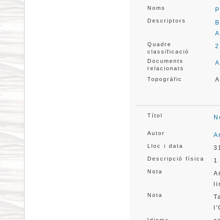
Noms
P
Descriptors
B
A
Quadre
2
classificació
Documents
A
relacionats
Topogràfic
A
Títol
N
Autor
A
Lloc i data
3
Descripció física
1
Nota
A
l
Nota
T
l