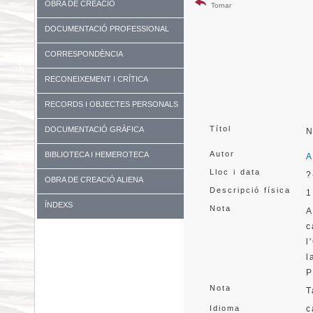
OBRA DE CREACIÓ
Tornar
DOCUMENTACIÓ PROFESSIONAL
CORRESPONDÈNCIA
RECONEIXEMENT I CRÍTICA
RECORDS I OBJECTES PERSONALS
Títol
DOCUMENTACIÓ GRÀFICA
N
Autor
BIBLIOTECA I HEMEROTECA
A
Lloc i data
?
OBRA DE CREACIÓ ALIENA
Descripció física
1
ÍNDEXS
Nota
A
c
l
l
P
Nota
T
Idioma
c