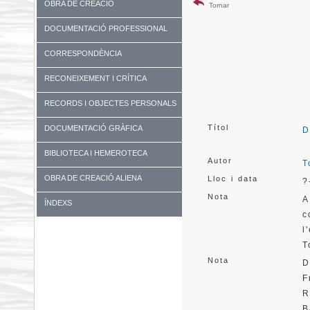
OBRA DE CREACIÓ
Tornar
DOCUMENTACIÓ PROFESSIONAL
CORRESPONDÈNCIA
RECONEIXEMENT I CRÍTICA
RECORDS I OBJECTES PERSONALS
Títol
DOCUMENTACIÓ GRÀFICA
D
BIBLIOTECA I HEMEROTECA
Autor
T
OBRA DE CREACIÓ ALIENA
Lloc i data
?
Nota
A
ÍNDEXS
c
l
T
Nota
D
F
R
B