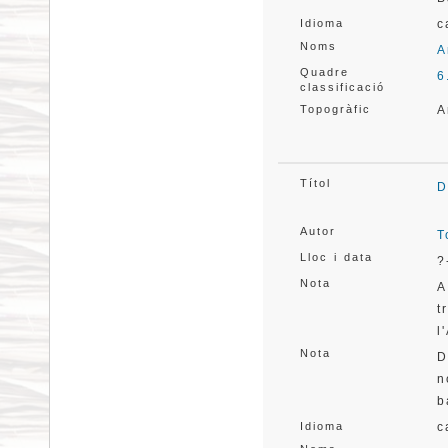
Idioma
c
Noms
A
Quadre
6
classificació
Topogràfic
A
Títol
D
Autor
T
Lloc i data
?
Nota
A
t
l
Nota
D
n
b
Idioma
c