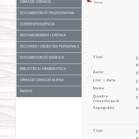
OBRA DE CREACIÓ
Tornar
DOCUMENTACIÓ PROFESSIONAL
CORRESPONDÈNCIA
RECONEIXEMENT I CRÍTICA
RECORDS I OBJECTES PERSONALS
Títol
DOCUMENTACIÓ GRÀFICA
C
BIBLIOTECA I HEMEROTECA
Autor
S
OBRA DE CREACIÓ ALIENA
Lloc i data
2
Noms
A
ÍNDEXS
Quadre
4
classificació
Topogràfic
A
Títol
C