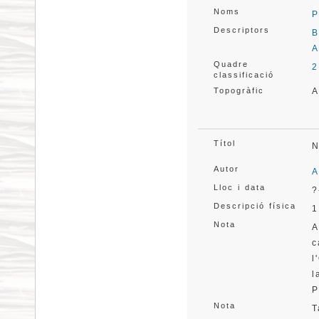
Noms
P
Descriptors
B
A
Quadre
2
classificació
Topogràfic
A
Títol
N
Autor
A
Lloc i data
?
Descripció física
1
Nota
A
c
l
l
P
Nota
T