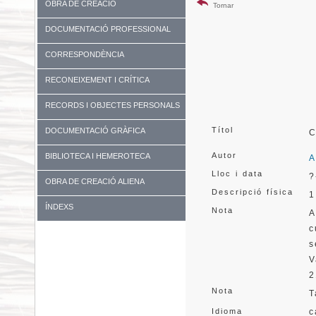
OBRA DE CREACIÓ
Tornar
DOCUMENTACIÓ PROFESSIONAL
CORRESPONDÈNCIA
RECONEIXEMENT I CRÍTICA
RECORDS I OBJECTES PERSONALS
Títol
DOCUMENTACIÓ GRÀFICA
C
Autor
BIBLIOTECA I HEMEROTECA
A
Lloc i data
?
OBRA DE CREACIÓ ALIENA
Descripció física
1
ÍNDEXS
Nota
A
c
s
V
2
Nota
T
Idioma
c