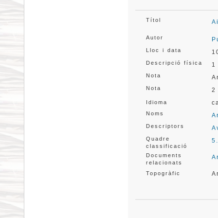
Títol
A
Autor
P
Lloc i data
1
Descripció física
1
Nota
A
Nota
2
Idioma
c
Noms
A
Descriptors
A
Quadre
5
classificació
Documents
A
relacionats
Topogràfic
A