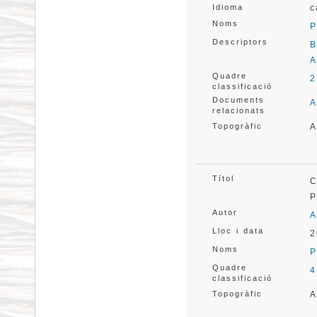
Idioma
c
Noms
P
Descriptors
B
A
Quadre
2
classificació
Documents
A
relacionats
Topogràfic
A
Títol
C
Autor
A
Lloc i data
2
Noms
P
Quadre
4
classificació
Topogràfic
A