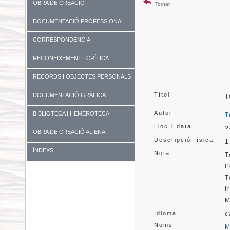
OBRA DE CREACIÓ
Tornar
DOCUMENTACIÓ PROFESSIONAL
CORRESPONDÈNCIA
RECONEIXEMENT I CRÍTICA
RECORDS I OBJECTES PERSONALS
Títol
DOCUMENTACIÓ GRÀFICA
T
Autor
BIBLIOTECA I HEMEROTECA
T
Lloc i data
?
OBRA DE CREACIÓ ALIENA
Descripció física
1
ÍNDEXS
Nota
T
l
T
t
M
Idioma
c
Noms
M