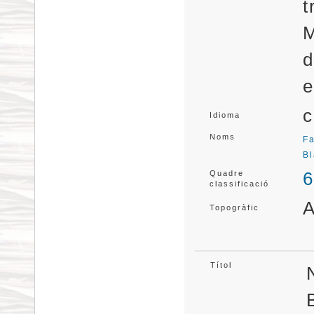
t
M
e
c
Idioma
Noms
F
B
6
Quadre
classificació
A
Topogràfic
Títol