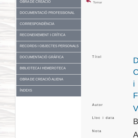
OBRA DE CREACIÓ
Tornar
DOCUMENTACIÓ PROFESSIONAL
CORRESPONDÈNCIA
RECONEIXEMENT I CRÍTICA
RECORDS I OBJECTES PERSONALS
Títol
DOCUMENTACIÓ GRÀFICA
D
BIBLIOTECA I HEMEROTECA
C
OBRA DE CREACIÓ ALIENA
i
ÍNDEXS
F
Autor
V
Lloc i data
B
Nota
A