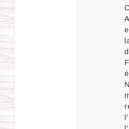
C
e
d
F
é
N
m
r