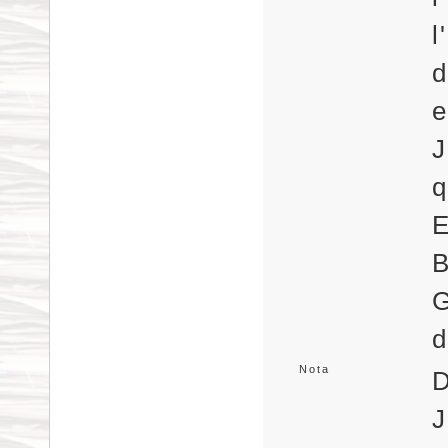
l
e
q
E
G
d
Nota
D