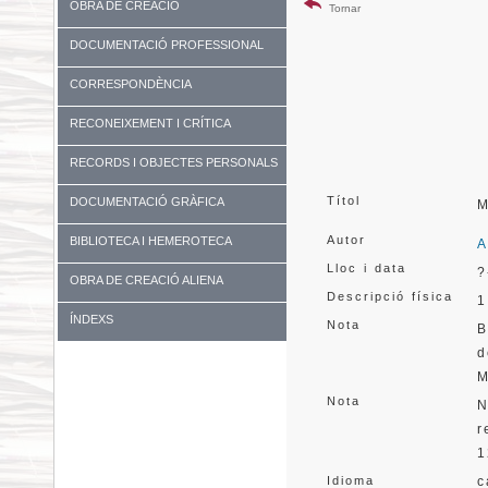
OBRA DE CREACIÓ
Tornar
DOCUMENTACIÓ PROFESSIONAL
CORRESPONDÈNCIA
RECONEIXEMENT I CRÍTICA
RECORDS I OBJECTES PERSONALS
Títol
DOCUMENTACIÓ GRÀFICA
M
Autor
BIBLIOTECA I HEMEROTECA
A
Lloc i data
?
OBRA DE CREACIÓ ALIENA
Descripció física
1
ÍNDEXS
Nota
B
d
M
Nota
N
r
1
Idioma
c