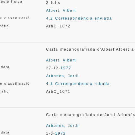
ipció física
2 fulls
Albert, Albert
e classificació
4.2 Correspondència enviada
ràfic
ArbC_1072
Carta mecanografiada d'Albert Albert 
Albert, Albert
 data
27-12-
1977
Arbonès, Jordi
e classificació
4.1 Correspondència rebuda
ràfic
ArbC_1071
Carta mecanografiada de Jordi Arbonè
Arbonès, Jordi
 data
1-6-
1972