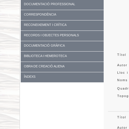
DOCUMENTACIÓ PROFESSIONAL
CORRESPONDÈNCIA
RECONEIXEMENT I CRÍTICA
RECORDS I OBJECTES PERSONALS
DOCUMENTACIÓ GRÀFICA
Títol
BIBLIOTECA I HEMEROTECA
Autor
OBRA DE CREACIÓ ALIENA
Lloc i
ÍNDEXS
Noms
Quadr
Topog
Títol
Autor