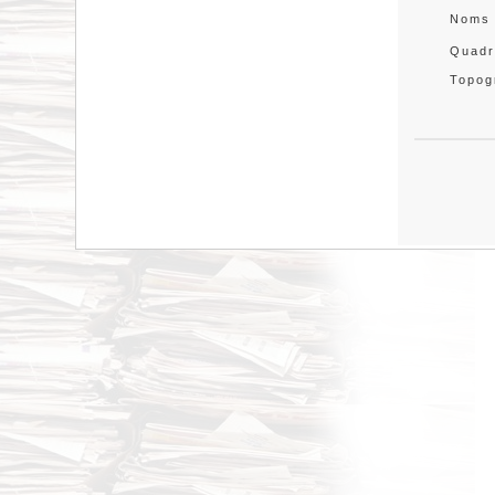
Noms
Quadr
Topog