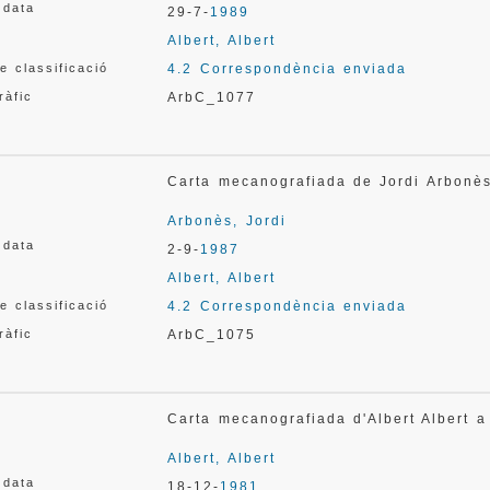
 data
29-7-
1989
Albert, Albert
e classificació
4.2 Correspondència enviada
ràfic
ArbC_1077
Carta mecanografiada de Jordi Arbonè
Arbonès, Jordi
 data
2-9-
1987
Albert, Albert
e classificació
4.2 Correspondència enviada
ràfic
ArbC_1075
Carta mecanografiada d'Albert Albert 
Albert, Albert
 data
18-12-
1981