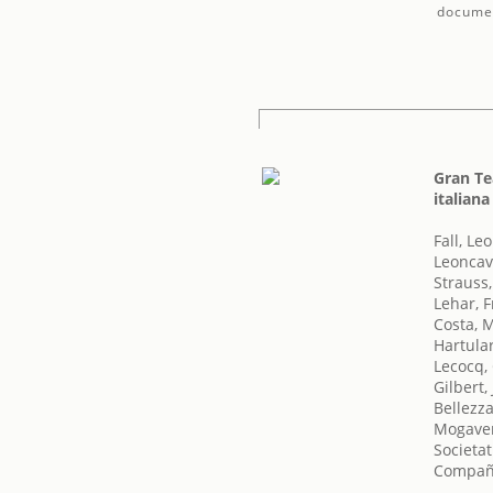
docume
Gran Te
italian
Fall, Leo
Leoncav
Strauss
Lehar, 
Costa, 
Hartular
Lecocq,
Gilbert,
Bellezz
Mogaver
Societat
Compañí