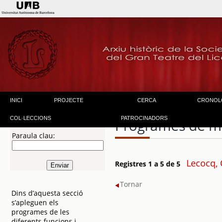
INICI
PROJECTE
CERCA
CRONOL
COL·LECCIONS
PATROCINADORS
Programes de m
Paraula clau:
Lecocq, 
Registres 1 a 5 de 5
Tornar
Dins d’aquesta secció
s’apleguen els
programes de les
diferents funcions i