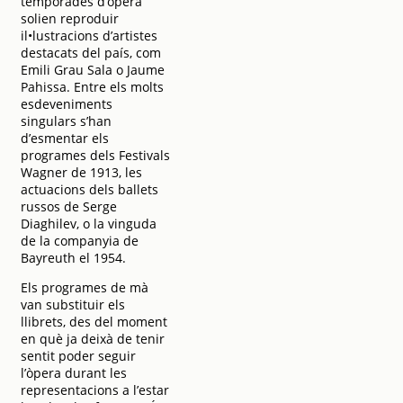
temporades d’òpera
solien reproduir
il•lustracions d’artistes
destacats del país, com
Emili Grau Sala o Jaume
Pahissa. Entre els molts
esdeveniments
singulars s’han
d’esmentar els
programes dels Festivals
Wagner de 1913, les
actuacions dels ballets
russos de Serge
Diaghilev, o la vinguda
de la companyia de
Bayreuth el 1954.
Els programes de mà
van substituir els
llibrets, des del moment
en què ja deixà de tenir
sentit poder seguir
l’òpera durant les
representacions a l’estar