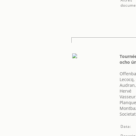
Altres
docume
Tournée
ocho ún
Offenba
Lecocq,
Audran
Hervé
Vasseur
Planque
Montbaz
Societat
Data:
Descrip