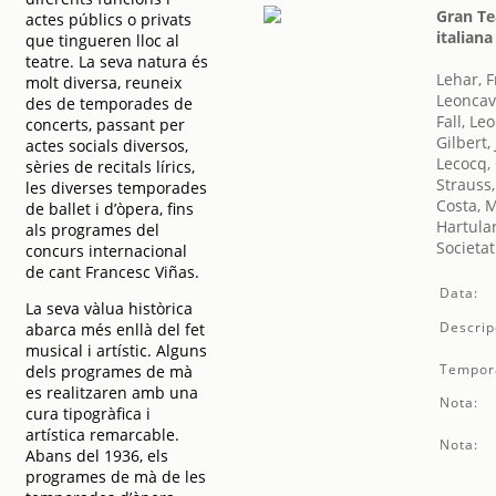
Gran Te
actes públics o privats
italian
que tingueren lloc al
teatre. La seva natura és
Lehar, 
molt diversa, reuneix
Leoncav
des de temporades de
Fall, Leo
concerts, passant per
Gilbert,
actes socials diversos,
Lecocq,
sèries de recitals lírics,
Strauss
les diverses temporades
Costa, 
de ballet i d’òpera, fins
Hartular
als programes del
Societat
concurs internacional
de cant Francesc Viñas.
Data:
La seva vàlua històrica
Descrip
abarca més enllà del fet
musical i artístic. Alguns
Tempor
dels programes de mà
es realitzaren amb una
Nota:
cura tipogràfica i
artística remarcable.
Nota:
Abans del 1936, els
programes de mà de les