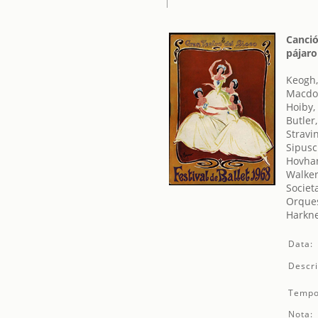
Canció
pájaro
Keogh,
Macdon
Hoiby,
Butler
Stravin
Sipusc
Hovhan
Walke
Societ
Orques
Harkne
Data:
Descri
Tempo
Nota: