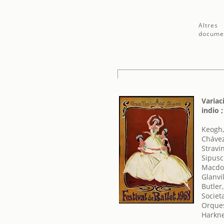
Altres
docume
Variac
indio 
Keogh,
Chávez
Stravin
Sipusc
Macdon
Glanvi
Butler
Societ
Orques
Harkne