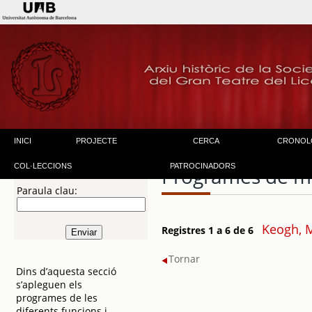
INICI
PROJECTE
CERCA
CRONOL
COL·LECCIONS
PATROCINADORS
Programes de m
Paraula clau:
Keogh, 
Registres 1 a 6 de 6
Tornar
Dins d’aquesta secció
s’apleguen els
programes de les
diferents funcions i