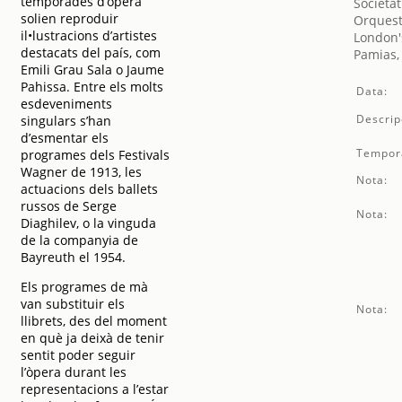
temporades d’òpera
Societat
solien reproduir
Orquest
il•lustracions d’artistes
London's
destacats del país, com
Pamias,
Emili Grau Sala o Jaume
Pahissa. Entre els molts
Data:
esdeveniments
Descrip
singulars s’han
d’esmentar els
Tempor
programes dels Festivals
Wagner de 1913, les
Nota:
actuacions dels ballets
russos de Serge
Nota:
Diaghilev, o la vinguda
de la companyia de
Bayreuth el 1954.
Els programes de mà
van substituir els
Nota:
llibrets, des del moment
en què ja deixà de tenir
sentit poder seguir
l’òpera durant les
representacions a l’estar