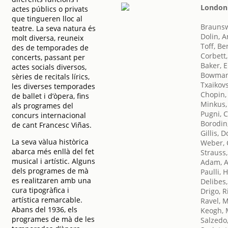
London'
actes públics o privats
que tingueren lloc al
Braunsw
teatre. La seva natura és
Dolin, 
molt diversa, reuneix
Toff, Be
des de temporades de
Corbett,
concerts, passant per
Baker, E
actes socials diversos,
Bowman
sèries de recitals lírics,
Txaikovsk
les diverses temporades
Chopin,
de ballet i d’òpera, fins
Minkus,
als programes del
Pugni, 
concurs internacional
Borodin,
de cant Francesc Viñas.
Gillis, 
La seva vàlua històrica
Weber, 
abarca més enllà del fet
Strauss
musical i artístic. Alguns
Adam, 
dels programes de mà
Paulli, 
es realitzaren amb una
Delibes,
cura tipogràfica i
Drigo, R
artística remarcable.
Ravel, 
Abans del 1936, els
Keogh, 
programes de mà de les
Salzedo