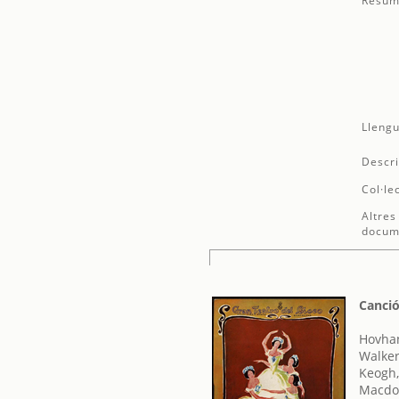
Resum
Llengu
Descri
Col·le
Altres
docum
Canció
Hovhan
Walke
Keogh,
Macdon