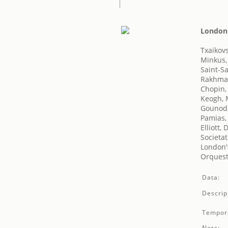
London'
Txaikovsk
Minkus,
Saint-S
Rakhman
Chopin,
Keogh, 
Gounod,
Pamias,
Elliott,
Societat
London's
Orquest
Data:
Descrip
Tempor
Nota: