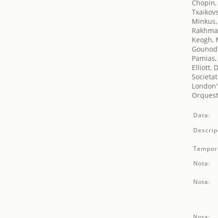
Chopin,
Txaikovsk
Minkus,
Rakhman
Keogh, 
Gounod,
Pamias,
Elliott,
Societat
London's
Orquest
Data:
Descrip
Tempor
Nota:
Nota:
Nota: