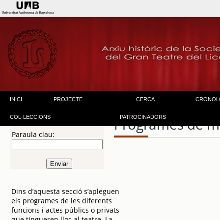
INICI
PROJECTE
CERCA
CRONOL
COL·LECCIONS
PATROCINADORS
Programes de m
Paraula clau:
Dins d’aquesta secció s’apleguen
els programes de les diferents
funcions i actes públics o privats
que tingueren lloc al teatre. La