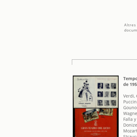
Altres
docum
Tempor
de 19
Verdi,
Puccin
Gounod
Wagner
Falla 
Donize
Mozar
Straus