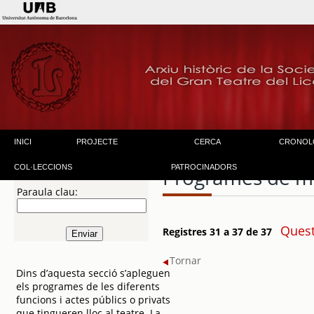
INICI
PROJECTE
CERCA
CRONOL
COL·LECCIONS
PATROCINADORS
Programes de m
Paraula clau:
Quest
Registres 31 a 37 de 37
Tornar
Dins d’aquesta secció s’apleguen
els programes de les diferents
funcions i actes públics o privats
que tingueren lloc al teatre. La