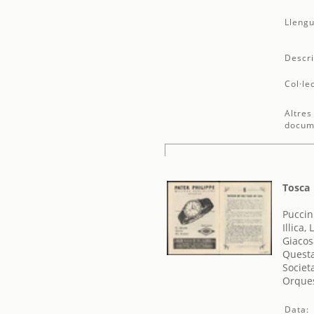
Llengu
Descri
Col·le
Altres
docum
Tosca
Puccin
Illica, 
Giacos
Questa
Societ
Orques
Data: