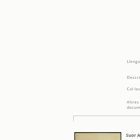
Llengu
Descri
Col·le
Altres
docum
Suor A