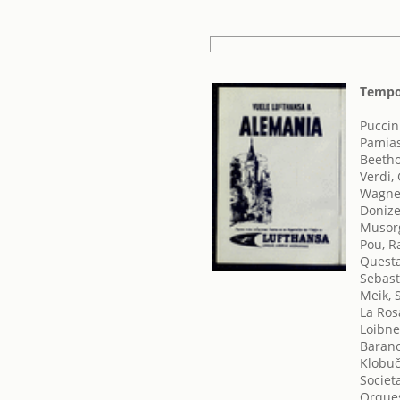
Tempo
Puccin
Pamias
Beetho
Verdi,
Wagner
Donize
Musorg
Pou, R
Questa
Sebast
Meik, 
La Ros
Loibne
Barano
Klobuč
Societ
Orques