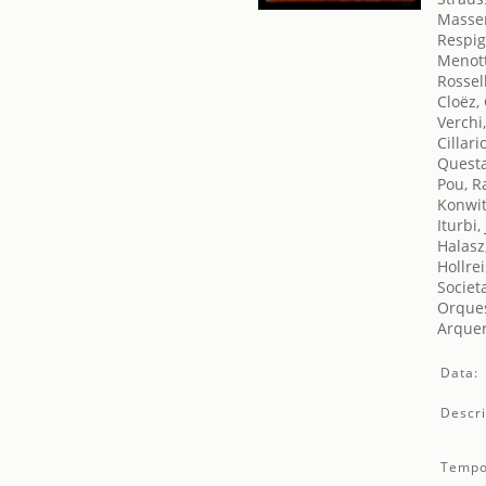
Massen
Respig
Menott
Rossel
Cloëz,
Verchi
Cillari
Questa
Pou, R
Konwit
Iturbi,
Halasz
Hollre
Societ
Orques
Arquer,
Data:
Descri
Tempo