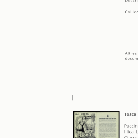
Descri
Col·le
Altres
docum
Tosca
Puccin
Illica, 
Giacos