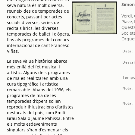
Simon
seva natura és molt diversa,
reuneix des de temporades de
Verdi,
concerts, passant per actes
Piave,
socials diversos, sèries de
Questa
recitals lírics, les diverses
Societ
temporades de ballet i d’òpera,
Orques
fins als programes del concurs
internacional de cant Francesc
Viñas.
Data:
La seva vàlua històrica abarca
Descri
més enllà del fet musical i
artístic. Alguns dels programes
Tempo
de mà es realitzaren amb una
cura tipogràfica i artística
Nota:
remarcable. Abans del 1936, els
programes de mà de les
temporades d’òpera solien
Nota:
reproduir il•lustracions d’artistes
destacats del país, com Emili
Grau Sala o Jaume Pahissa. Entre
els molts esdeveniments
singulars s’han d’esmentar els