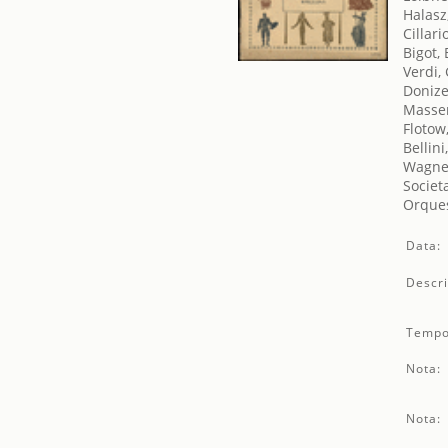
Halasz
Cillari
Bigot,
Verdi,
Donize
Massen
Flotow
Bellini
Wagner
Societ
Orques
Data:
Descri
Tempo
Nota:
Nota: