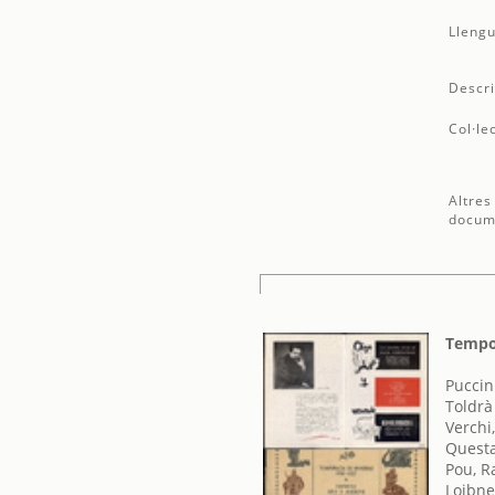
Llengu
Descri
Col·le
Altres
docum
Tempo
Puccin
Toldrà
Verchi
Questa
Pou, R
Loibne