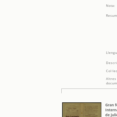
Nota:
Resum
Llengu
Descri
Col·le
Altres
docum
Gran f
Intern
de jul