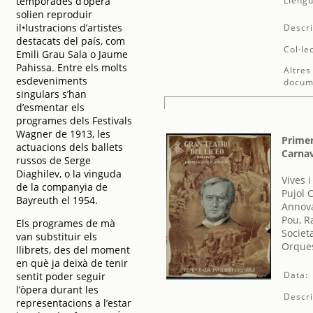
temporades d’òpera
Llengu
solien reproduir
il•lustracions d’artistes
Descri
destacats del país, com
Col·le
Emili Grau Sala o Jaume
Pahissa. Entre els molts
Altres
esdeveniments
docum
singulars s’han
d’esmentar els
programes dels Festivals
Wagner de 1913, les
Primer
actuacions dels ballets
Carnav
russos de Serge
Diaghilev, o la vinguda
Vives 
de la companyia de
Pujol C
Bayreuth el 1954.
Annova
Pou, R
Els programes de mà
Societ
van substituir els
Orques
llibrets, des del moment
en què ja deixà de tenir
Data:
sentit poder seguir
l’òpera durant les
Descri
representacions a l’estar