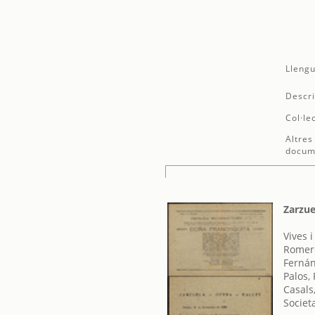
Llengu
Descri
Col·le
Altres
docum
Zarzue
Vives 
Romero
Fernán
Palos,
Casals
Societ