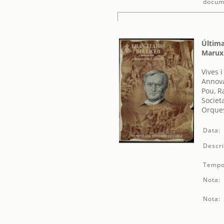
docum
Última
Marux
Vives 
Annova
Pou, R
Societ
Orques
Data:
Descri
Tempo
Nota:
Nota: