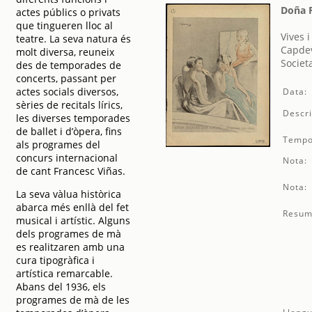
Doña F
actes públics o privats
que tingueren lloc al
Vives 
teatre. La seva natura és
Capdev
molt diversa, reuneix
Societ
des de temporades de
concerts, passant per
actes socials diversos,
Data:
sèries de recitals lírics,
Descri
les diverses temporades
de ballet i d’òpera, fins
Tempo
als programes del
concurs internacional
Nota:
de cant Francesc Viñas.
Nota:
La seva vàlua històrica
abarca més enllà del fet
Resum
musical i artístic. Alguns
dels programes de mà
es realitzaren amb una
cura tipogràfica i
artística remarcable.
Abans del 1936, els
programes de mà de les