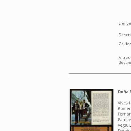
Llengu
Descri
Col·le
Altres
docum
Doña F
Vives 
Romero
Fernán
Pamias
Vega, 
Doming