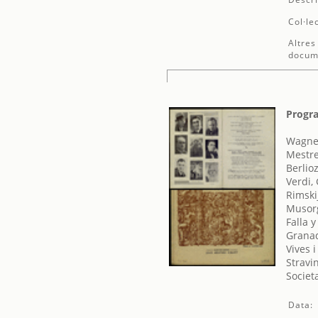
Col·le
Altres
docum
Progra
Wagner
Mestre
Berlio
Verdi,
Rimski
Musorg
Falla 
Granad
Vives 
Stravin
Societ
Data: