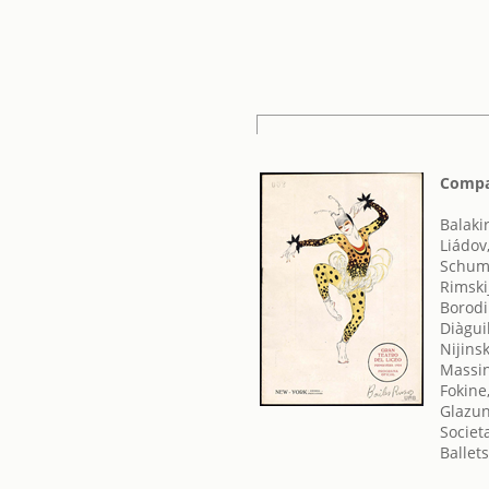
Compañ
Balakir
Liádov
Schum
Rimski
Borodi
Diàgui
Nijins
Massin
Fokine
Glazun
Societ
Ballet