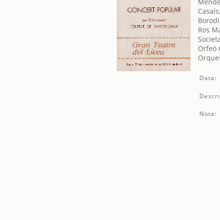
Mendel
Casals
Borodi
Ros Ma
Societ
Orfeó 
Orques
Data:
Descri
Nota: