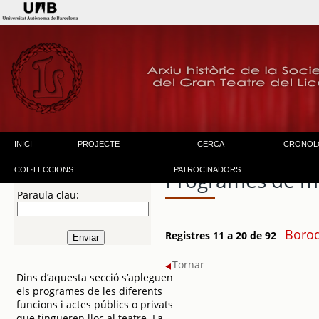
INICI
PROJECTE
CERCA
CRONOL
COL·LECCIONS
PATROCINADORS
Programes de m
Paraula clau:
Borod
Registres 11 a 20 de 92
Tornar
Dins d’aquesta secció s’apleguen
els programes de les diferents
funcions i actes públics o privats
que tingueren lloc al teatre. La