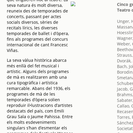
Cinco g
seva natura és molt diversa,
Teatro 
reuneix des de temporades de
concerts, passant per actes
Unger, 
socials diversos, sèries de
Massana
recitals lírics, les diverses
Hoesslin
temporades de ballet i d’òpera,
Wagner,
fins als programes del concurs
Weber, 
internacional de cant Francesc
Beethov
Viñas.
Strauss
La seva vàlua històrica abarca
Dvorák,
més enllà del fet musical i
Bach, J
artístic. Alguns dels programes
Borodin,
de mà es realitzaren amb una
Smetana
cura tipogràfica i artística
Schuber
remarcable. Abans del 1936, els
Jacob, 
programes de mà de les
Brahms,
temporades d’òpera solien
Sabater
reproduir il•lustracions d’artistes
Callao,
destacats del país, com Emili
Recasen
Grau Sala o Jaume Pahissa. Entre
Torres,
els molts esdeveniments
Sánchez
singulars s’han d’esmentar els
Societat