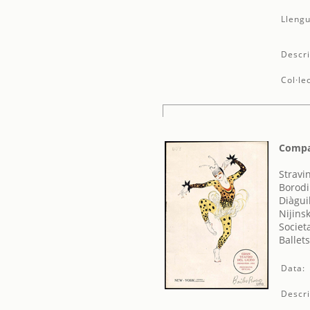
Llengu
Descri
Col·le
Compañ
Stravin
Borodi
Diàgui
Nijins
Societ
Ballet
Data:
Descri