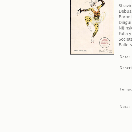
Stravin
Debuss
Borodi
Diàgui
Nijins
Falla 
Societ
Ballet
Data:
Descri
Tempo
Nota: