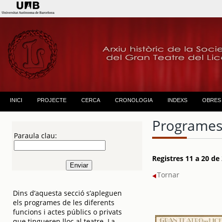
INICI
PROJECTE
CERCA
CRONOLOGIA
INDEXS
OBRES
Programes
Paraula clau:
Registres 11 a 20 de
Tornar
Dins d’aquesta secció s’apleguen
els programes de les diferents
funcions i actes públics o privats
que tingueren lloc al teatre. La