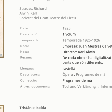
Strauss, Richard
Alwin, Karl
Societat del Gran Teatre del Liceu
1925
Data:
1 volum
Descripció:
Temporada 1925-1926
Temporada:
Nota:
Empresa: Juan Mestres Calve
Nota:
Director: Karl Alwin
Resum:
De cada obra s'ha digitalitzat
parts que són diferents.
Llengua:
castellà
Òpera
;
Programes de mà
Descriptors:
Programes de mà
Col·lecció:
Tod und Verklärung
;
Interm
Altres documents:
Tristán e Isolda