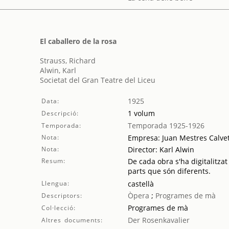
El caballero de la rosa
Strauss, Richard
Alwin, Karl
Societat del Gran Teatre del Liceu
1925
Data:
1 volum
Descripció:
Temporada 1925-1926
Temporada:
Nota:
Empresa: Juan Mestres Calve
Nota:
Director: Karl Alwin
Resum:
De cada obra s'ha digitalitzat
parts que són diferents.
Llengua:
castellà
Òpera
;
Programes de mà
Descriptors:
Programes de mà
Col·lecció:
Der Rosenkavalier
Altres documents: