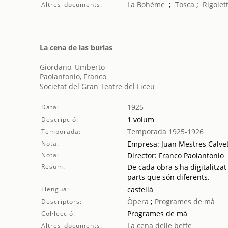
La Bohème
;
Tosca
;
Rigolet
Altres documents:
La cena de las burlas
Giordano, Umberto
Paolantonio, Franco
Societat del Gran Teatre del Liceu
1925
Data:
1 volum
Descripció:
Temporada 1925-1926
Temporada:
Nota:
Empresa: Juan Mestres Calve
Nota:
Director: Franco Paolantonio
Resum:
De cada obra s'ha digitalitzat
parts que són diferents.
Llengua:
castellà
Òpera
;
Programes de mà
Descriptors:
Programes de mà
Col·lecció:
La cena delle beffe
Altres documents: