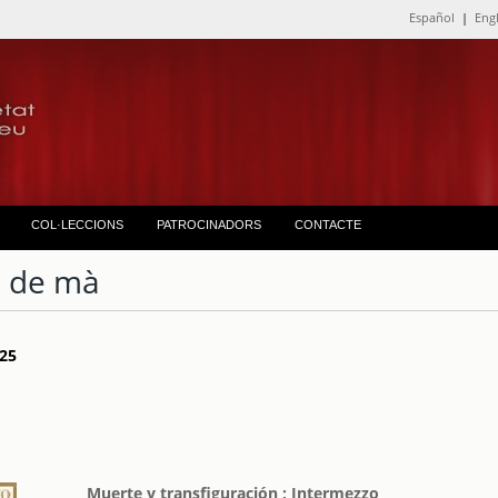
Español
|
Eng
COL·LECCIONS
PATROCINADORS
CONTACTE
 de mà
 25
Muerte y transfiguración ; Intermezzo