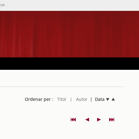
lish
Ordenar per :
Títol
| Autor
| Data