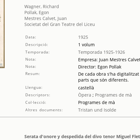
Wagner, Richard
Pollak, Egon
Mestres Calvet, Juan
Societat del Gran Teatre del Liceu
1925
Data:
1 volum
Descripció:
Temporada 1925-1926
Temporada:
Nota:
Empresa: Juan Mestres Calve
Nota:
Director: Egon Pollak
Resum:
De cada obra s'ha digitalitzat
parts que són diferents.
Llengua:
castellà
Òpera
;
Programes de mà
Descriptors:
Programes de mà
Col·lecció:
Tristan und Isolde
Altres documents:
Serata d'onore y despedida del divo tenor Miguel Fle