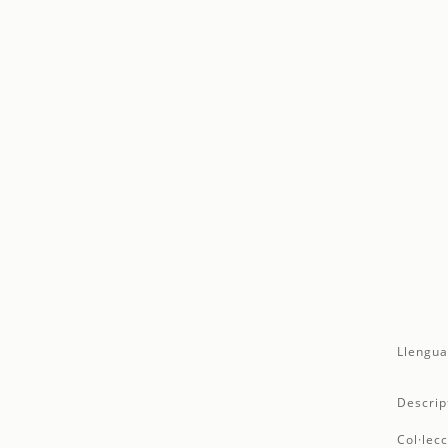
Llengua
Descrip
Col·lecc