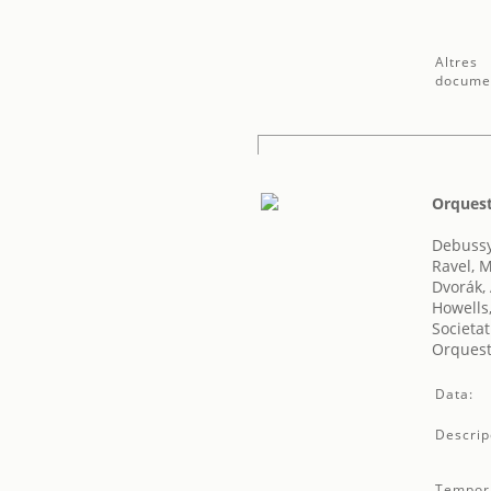
Altres
docume
Orquest
Debussy
Ravel, 
Dvorák,
Howells
Societat
Orquest
Data:
Descrip
Tempor