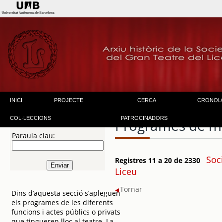
INICI
PROJECTE
CERCA
CRONOL
COL·LECCIONS
PATROCINADORS
Programes de m
Paraula clau:
Soc
Registres 11 a 20 de 2330
Liceu
Tornar
Dins d’aquesta secció s’apleguen
els programes de les diferents
funcions i actes públics o privats
que tingueren lloc al teatre. La