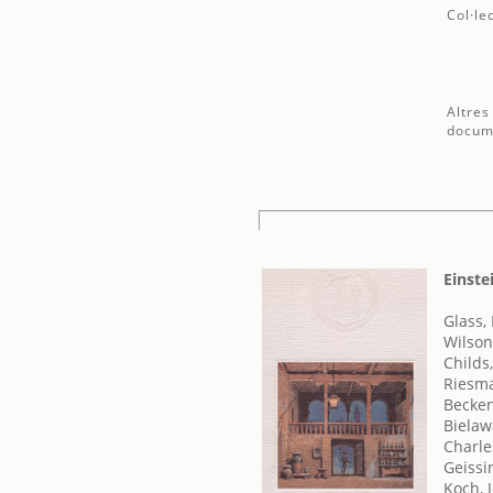
Col·le
Altres
docum
Einste
Glass, 
Wilson
Childs
Riesma
Becken
Bielaw
Charle
Geissi
Koch, 