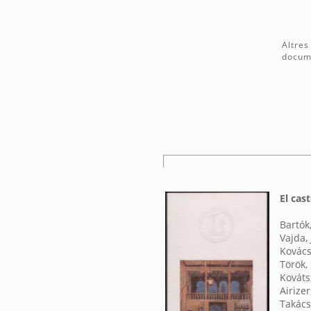
Altres
docum
El cas
Bartók
Vajda,
Kovács
Török,
Kováts
Airize
Takács