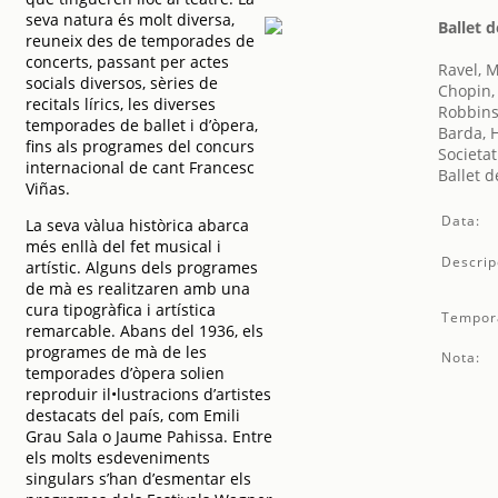
seva natura és molt diversa,
Ballet d
reuneix des de temporades de
concerts, passant per actes
Ravel, 
socials diversos, sèries de
Chopin,
recitals lírics, les diverses
Robbins
temporades de ballet i d’òpera,
Barda, 
fins als programes del concurs
Societat
internacional de cant Francesc
Ballet d
Viñas.
Data:
La seva vàlua històrica abarca
més enllà del fet musical i
Descrip
artístic. Alguns dels programes
de mà es realitzaren amb una
cura tipogràfica i artística
Tempor
remarcable. Abans del 1936, els
programes de mà de les
Nota:
temporades d’òpera solien
reproduir il•lustracions d’artistes
destacats del país, com Emili
Grau Sala o Jaume Pahissa. Entre
els molts esdeveniments
singulars s’han d’esmentar els