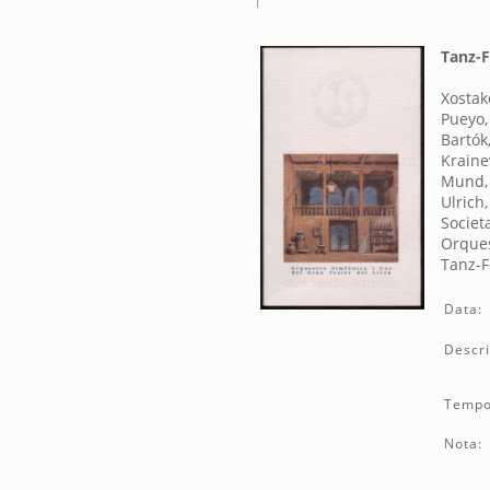
Tanz-
Xostak
Pueyo,
Bartók
Kraine
Mund,
Ulrich
Societ
Orques
Tanz-
Data:
Descri
Tempo
Nota: