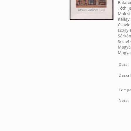
Balato
Tóth, 
Malcsi
Kállay
Csavle
Lózsy-
Sárkán
Societ
Magyar
Magyar
Data:
Descri
Tempo
Nota: