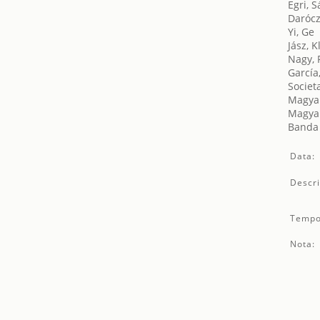
Egri, 
Darócz
Yi, Ge
Jász, K
Nagy, 
García,
Societ
Magyar
Magyar
Banda 
Data:
Descri
Tempo
Nota: