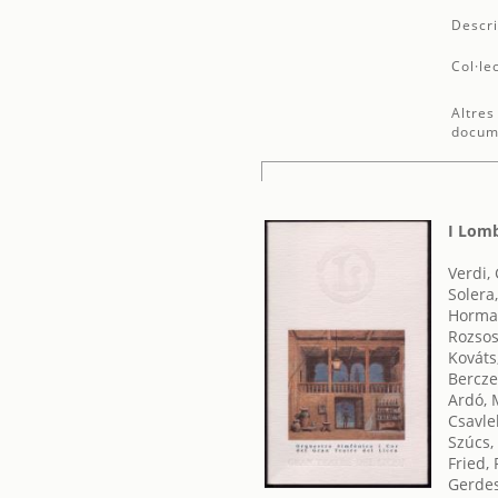
Descri
Col·le
Altres
docum
I Lom
Verdi,
Solera
Hormai
Rozsos
Kováts
Berczel
Ardó, 
Csavle
Szúcs,
Fried, 
Gerdes