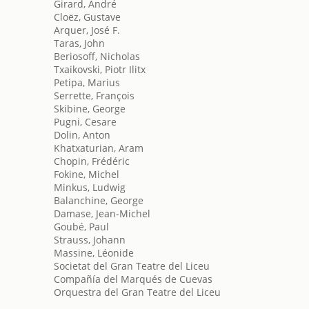
Girard, André
Cloëz, Gustave
Arquer, José F.
Taras, John
Beriosoff, Nicholas
Txaikovski, Piotr Ilitx
Petipa, Marius
Serrette, François
Skibine, George
Pugni, Cesare
Dolin, Anton
Khatxaturian, Aram
Chopin, Frédéric
Fokine, Michel
Minkus, Ludwig
Balanchine, George
Damase, Jean-Michel
Goubé, Paul
Strauss, Johann
Massine, Léonide
Societat del Gran Teatre del Liceu
Compañía del Marqués de Cuevas
Orquestra del Gran Teatre del Liceu