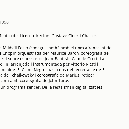
1950
eatro del Liceo ; directors Gustave Cloez i Charles
 de Mikhaïl Fokín (conegut també amb el nom afrancesat de
e Chopin orquestrada per Maurice Baron, coreografia de
kel sobre esbossos de Jean-Baptiste Camille Corot; La
ini arranjada i instrumentada per Vittorio Rietti i
nchine; El Cisne Negro, pas a dos del tercer acte de El
a de Tchaikowsky i coreografia de Marius Petipa;
ann amb coreografia de John Taras
 un programa sencer. De la resta s'han digitalitzat les