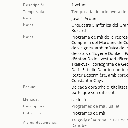
1 volum
Descripció:
Temporada de primavera de 
Temporada:
Nota:
José F. Arquer
Nota:
Orquestra Simfònica del Gran 
Boisard
Nota:
Programa de mà de la represe
Compañía del Marqués de Cuev
dels cignes, amb música de P. 
decorats d'Eugène Dunkel ; P
d'Anton Dolin i vestuari d'Ir
Txaikovski, coreografia de Geo
Dalí ; El bello Danubio, amb
Roger Désormière, amb coreog
Constantin Guys
Resum:
De cada obra s'ha digitalitzat
parts que són diferents.
Llengua:
castellà
Programes de mà
;
Ballet
Descriptors:
Programes de mà
Col·lecció:
Tragedy of Verona
;
Pas de 
Altres documents:
Danube