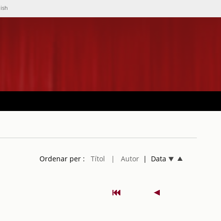
lish
Ordenar per :
Títol
| Autor
| Data