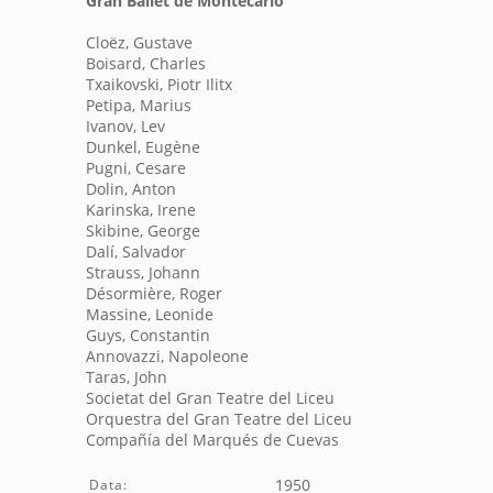
Gran Ballet de Montecarlo
Cloëz, Gustave
Boisard, Charles
Txaikovski, Piotr Ilitx
Petipa, Marius
Ivanov, Lev
Dunkel, Eugène
Pugni, Cesare
Dolin, Anton
Karinska, Irene
Skibine, George
Dalí, Salvador
Strauss, Johann
Désormière, Roger
Massine, Leonide
Guys, Constantin
Annovazzi, Napoleone
Taras, John
Societat del Gran Teatre del Liceu
Orquestra del Gran Teatre del Liceu
Compañía del Marqués de Cuevas
1950
Data: