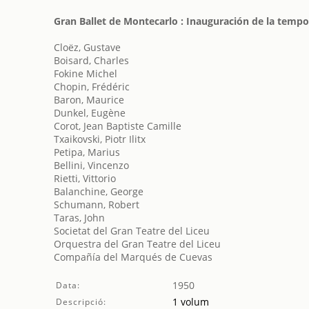
Gran Ballet de Montecarlo : Inauguración de la temp
Cloëz, Gustave
Boisard, Charles
Fokine Michel
Chopin, Frédéric
Baron, Maurice
Dunkel, Eugène
Corot, Jean Baptiste Camille
Txaikovski, Piotr Ilitx
Petipa, Marius
Bellini, Vincenzo
Rietti, Vittorio
Balanchine, George
Schumann, Robert
Taras, John
Societat del Gran Teatre del Liceu
Orquestra del Gran Teatre del Liceu
Compañía del Marqués de Cuevas
1950
Data:
1 volum
Descripció: