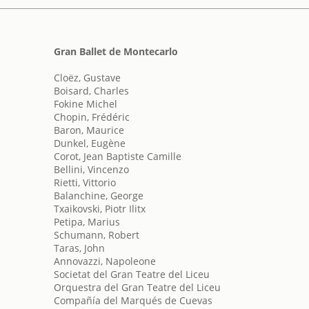
Gran Ballet de Montecarlo
Cloëz, Gustave
Boisard, Charles
Fokine Michel
Chopin, Frédéric
Baron, Maurice
Dunkel, Eugène
Corot, Jean Baptiste Camille
Bellini, Vincenzo
Rietti, Vittorio
Balanchine, George
Txaikovski, Piotr Ilitx
Petipa, Marius
Schumann, Robert
Taras, John
Annovazzi, Napoleone
Societat del Gran Teatre del Liceu
Orquestra del Gran Teatre del Liceu
Compañía del Marqués de Cuevas