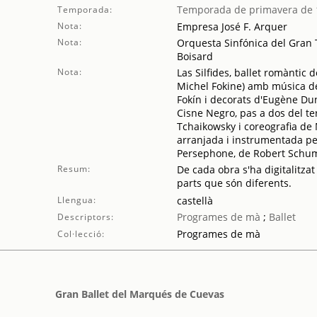
Temporada de primavera de 
Temporada:
Nota:
Empresa José F. Arquer
Nota:
Orquesta Sinfónica del Gran T
Boisard
Nota:
Las Silfides, ballet romàntic
Michel Fokine) amb música d
Fokín i decorats d'Eugène Dun
Cisne Negro, pas a dos del te
Tchaikowsky i coreografia de
arranjada i instrumentada per
Persephone, de Robert Schum
Resum:
De cada obra s'ha digitalitzat
parts que són diferents.
Llengua:
castellà
Programes de mà
;
Ballet
Descriptors:
Programes de mà
Col·lecció:
Gran Ballet del Marqués de Cuevas