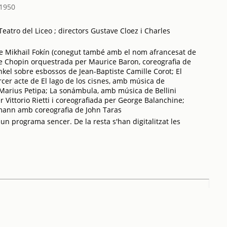
1950
eatro del Liceo ; directors Gustave Cloez i Charles
 de Mikhaïl Fokín (conegut també amb el nom afrancesat de
e Chopin orquestrada per Maurice Baron, coreografia de
kel sobre esbossos de Jean-Baptiste Camille Corot; El
rcer acte de El lago de los cisnes, amb música de
 Marius Petipa; La sonámbula, amb música de Bellini
 Vittorio Rietti i coreografiada per George Balanchine;
ann amb coreografia de John Taras
 un programa sencer. De la resta s'han digitalitzat les