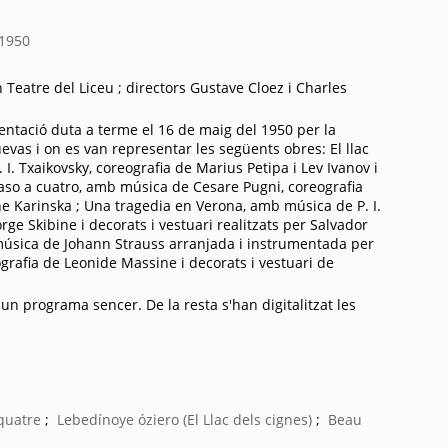
1950
Teatre del Liceu ; directors Gustave Cloez i Charles
ntació duta a terme el 16 de maig del 1950 per la
as i on es van representar les següents obres: El llac
I. Txaikovsky, coreografia de Marius Petipa i Lev Ivanov i
aso a cuatro, amb música de Cesare Pugni, coreografia
ene Karinska ; Una tragedia en Verona, amb música de P. I.
rge Skibine i decorats i vestuari realitzats per Salvador
 música de Johann Strauss arranjada i instrumentada per
rafia de Leonide Massine i decorats i vestuari de
 un programa sencer. De la resta s'han digitalitzat les
quatre
;
Lebedínoye óziero (El Llac dels cignes)
;
Beau