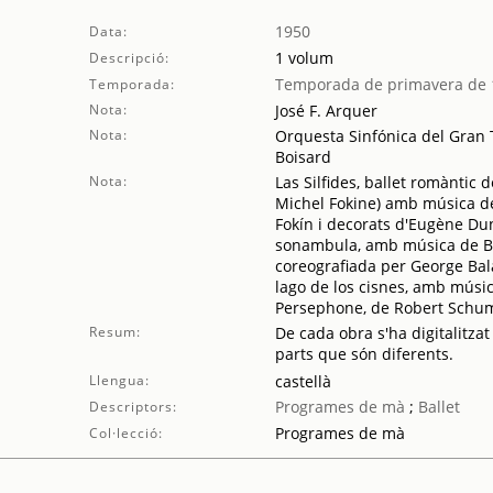
1950
Data:
1 volum
Descripció:
Temporada de primavera de 
Temporada:
Nota:
José F. Arquer
Nota:
Orquesta Sinfónica del Gran T
Boisard
Nota:
Las Silfides, ballet romàntic
Michel Fokine) amb música d
Fokín i decorats d'Eugène Dun
sonambula, amb música de Bell
coreografiada per George Bala
lago de los cisnes, amb músic
Persephone, de Robert Schum
Resum:
De cada obra s'ha digitalitzat
parts que són diferents.
Llengua:
castellà
Programes de mà
;
Ballet
Descriptors:
Programes de mà
Col·lecció: