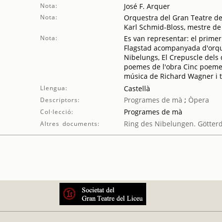
Nota:
José F. Arquer
Nota:
Orquestra del Gran Teatre del
Karl Schmid-Bloss, mestre de
Nota:
Es van representar: el primer 
Flagstad acompanyada d'orques
Nibelungs, El Crepuscle dels 
poemes de l'obra Cinc poemes
música de Richard Wagner i t
Llengua:
Castellà
Programes de mà
;
Òpera
Descriptors:
Programes de mà
Col·lecció:
Ring des Nibelungen. Götte
Altres documents: