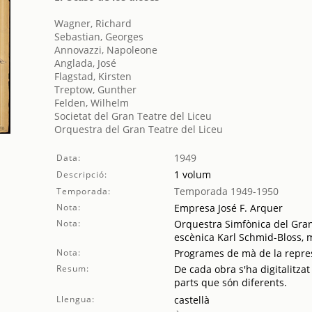
Wagner, Richard
Sebastian, Georges
Annovazzi, Napoleone
Anglada, José
Flagstad, Kirsten
Treptow, Gunther
Felden, Wilhelm
Societat del Gran Teatre del Liceu
Orquestra del Gran Teatre del Liceu
1949
Data:
1 volum
Descripció:
Temporada 1949-1950
Temporada:
Nota:
Empresa José F. Arquer
Nota:
Orquestra Simfònica del Gran 
escènica Karl Schmid-Bloss, 
Nota:
Programes de mà de la repres
Resum:
De cada obra s'ha digitalitzat
parts que són diferents.
Llengua:
castellà