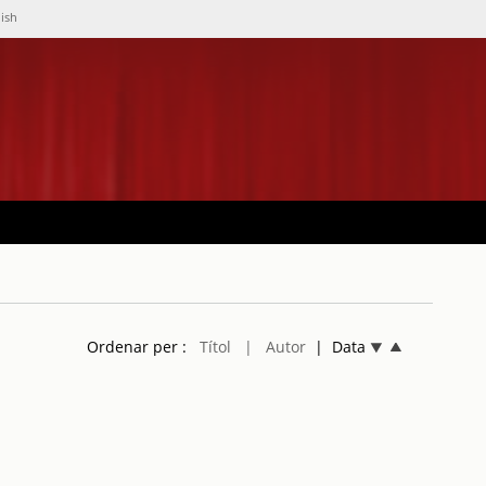
lish
Ordenar per :
Títol
| Autor
| Data