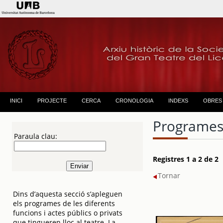
INICI
PROJECTE
CERCA
CRONOLOGIA
INDEXS
OBRES
Programes
Paraula clau:
Registres 1 a 2 de 2
Tornar
Dins d’aquesta secció s’apleguen
els programes de les diferents
funcions i actes públics o privats
que tingueren lloc al teatre. La