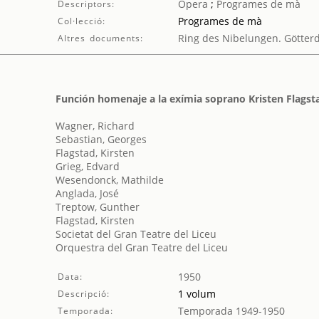
Òpera
;
Programes de mà
Descriptors:
Programes de mà
Col·lecció:
Ring des Nibelungen. Götte
Altres documents:
Función homenaje a la exímia soprano Kristen Flagst
Wagner, Richard
Sebastian, Georges
Flagstad, Kirsten
Grieg, Edvard
Wesendonck, Mathilde
Anglada, José
Treptow, Gunther
Flagstad, Kirsten
Societat del Gran Teatre del Liceu
Orquestra del Gran Teatre del Liceu
1950
Data:
1 volum
Descripció:
Temporada 1949-1950
Temporada: