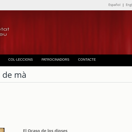
Español
|
Eng
COL·LECCIONS
PATROCINADORS
CONTACTE
 de mà
El Ocaso de los dioses