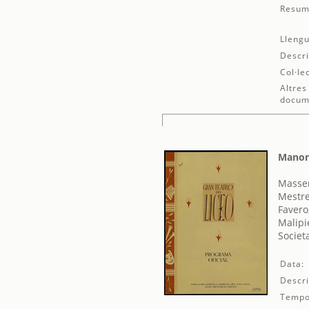
Resum
Llengu
Descri
Col·le
Altres
docum
Mano
Massen
Mestre
Favero
Malipi
Societ
Data:
Descri
Tempo