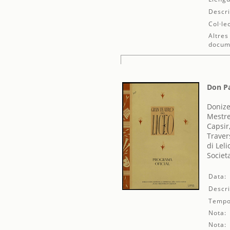
Descri
Col·le
Altres
docum
Don P
Donize
Mestre
Capsir
Traver
di Lel
Societ
Data:
Descri
Tempo
Nota:
Nota: