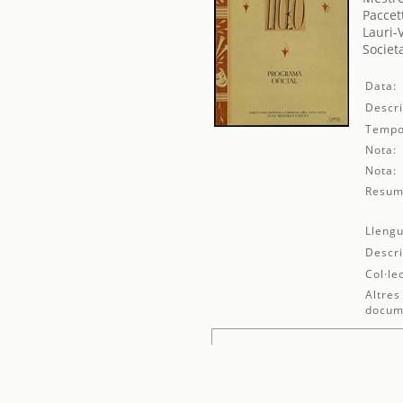
Paccett
Lauri-
Societ
Data:
Descri
Tempo
Nota:
Nota:
Resum
Llengu
Descri
Col·le
Altres
docum