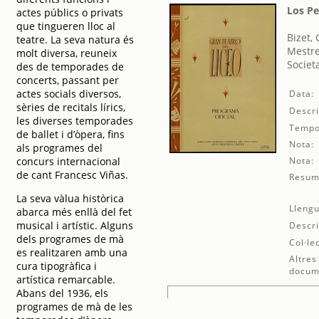
Los Pe
actes públics o privats
que tingueren lloc al
Bizet,
teatre. La seva natura és
Mestre
molt diversa, reuneix
Societ
des de temporades de
concerts, passant per
actes socials diversos,
Data:
sèries de recitals lírics,
Descri
les diverses temporades
Tempo
de ballet i d’òpera, fins
Nota:
als programes del
concurs internacional
Nota:
de cant Francesc Viñas.
Resum
La seva vàlua històrica
Llengu
abarca més enllà del fet
musical i artístic. Alguns
Descri
dels programes de mà
Col·le
es realitzaren amb una
Altres
cura tipogràfica i
docum
artística remarcable.
Abans del 1936, els
programes de mà de les