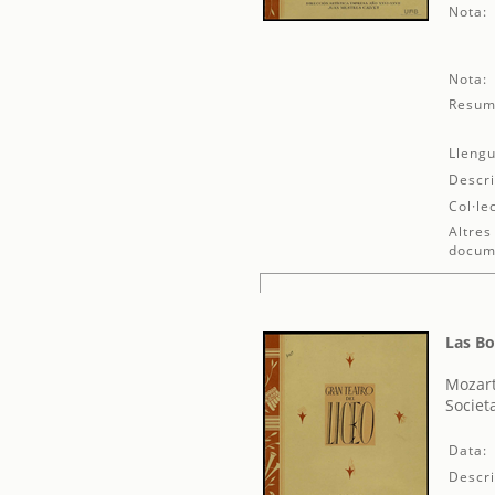
Nota:
Nota:
Resum
Llengu
Descri
Col·le
Altres
docum
Las Bo
Mozar
Societ
Data:
Descri