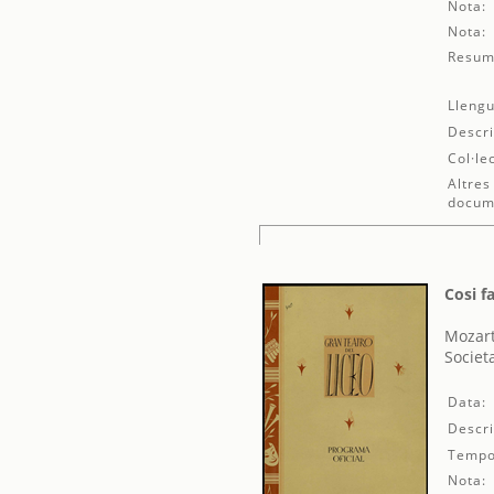
Nota:
Nota:
Resum
Llengu
Descri
Col·le
Altres
docum
Cosi f
Mozar
Societ
Data:
Descri
Tempo
Nota: