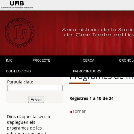
INICI
PROJECTE
CERCA
CRONOL
COL·LECCIONS
PATROCINADORS
Programes de m
Paraula clau:
Registres 1 a 10 de 24
Tornar
Dins d’aquesta secció
s’apleguen els
programes de les
diferents funcions i