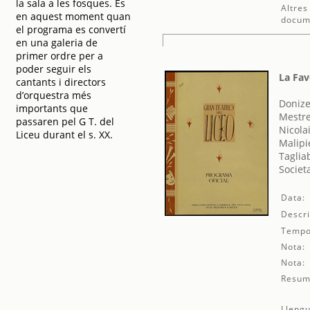
la sala a les fosques. És
Altres
en aquest moment quan
docum
el programa es convertí
en una galeria de
primer ordre per a
poder seguir els
La Fav
cantants i directors
d’orquestra més
Donize
importants que
Mestre
passaren pel G T. del
Nicola
Liceu durant el s. XX.
Malipi
Taglia
Societ
Data:
Descri
Tempo
Nota:
Nota:
Resum
Llengu