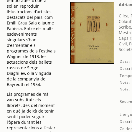
temporades d’òpera
Adria
solien reproduir
il•lustracions d’artistes
Cilea,
destacats del país, com
Colautt
Emili Grau Sala o Jaume
Scribe
Pahissa. Entre els molts
Mestre
esdeveniments
Capsir
singulars s’han
Civil, 
d’esmentar els
Societ
programes dels Festivals
Wagner de 1913, les
Data:
actuacions dels ballets
russos de Serge
Descri
Diaghilev, o la vinguda
Tempo
de la companyia de
Nota:
Bayreuth el 1954.
Nota:
Els programes de mà
van substituir els
Resum
llibrets, des del moment
en què ja deixà de tenir
Llengu
sentit poder seguir
Descri
l’òpera durant les
representacions a l’estar
Col·le