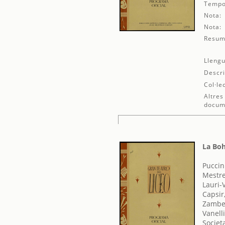
Tempo
Nota:
Nota:
Resum
Llengu
Descri
Col·le
Altres
docum
La Bo
Puccin
Mestre
Lauri-
Capsir
Zambel
Vanelli
Societ