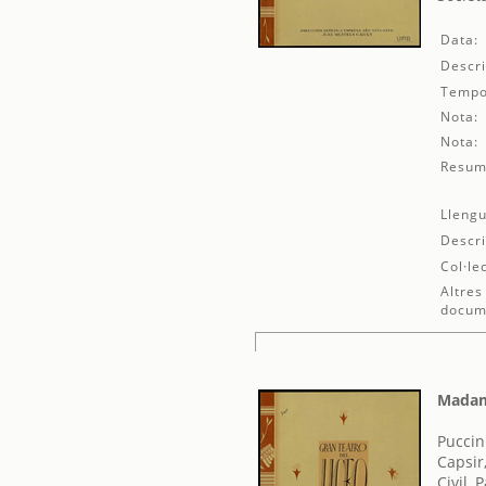
Data:
Descri
Tempo
Nota:
Nota:
Resum
Llengu
Descri
Col·le
Altres
docum
Madam
Puccin
Capsir
Civil, 