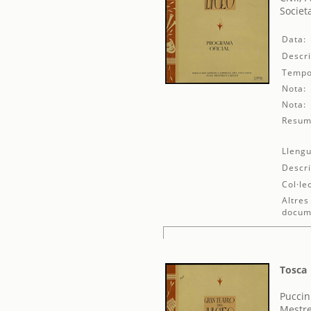
Societ
Data:
Descri
Tempo
Nota:
Nota:
Resum
Llengu
Descri
Col·le
Altres
docum
Tosca
Puccin
Mestre