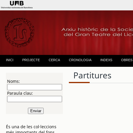
INICI
PROJECTE
CERCA
CRONOLOGIA
INDEXS
OBRES
Partitures
Noms:
Paraula clau:
És una de les col·leccions
més importants del fons.