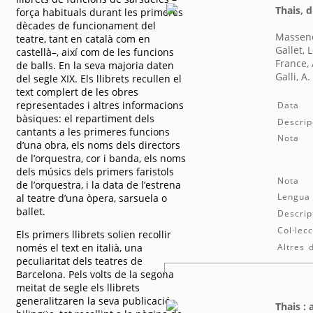
Thais, 
força habituals durant les primeres
dècades de funcionament del
Massene
teatre, tant en català com en
Gallet, 
castellà–, així com de les funcions
France,
de balls. En la seva majoria daten
Galli, A.
del segle XIX. Els llibrets recullen el
text complert de les obres
representades i altres informacions
Data
bàsiques: el repartiment dels
Descrip
cantants a les primeres funcions
Nota
d’una obra, els noms dels directors
de l’orquestra, cor i banda, els noms
dels músics dels primers faristols
Nota
de l’orquestra, i la data de l’estrena
Lengua
al teatre d’una òpera, sarsuela o
ballet.
Descrip
Col·lecc
Els primers llibrets solien recollir
només el text en italià, una
Altres 
peculiaritat dels teatres de
Barcelona. Pels volts de la segona
meitat de segle els llibrets
generalitzaren la seva publicació
Thais :