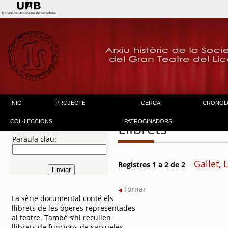
INICI
PROJECTE
CERCA
CRONOL
COL·LECCIONS
PATROCINADORS
Llibrets
Paraula clau:
Gallet, 
Registres 1 a 2 de 2
Tornar
La sèrie documental conté els
llibrets de les òperes representades
al teatre. També s’hi recullen
llibrets de funcions de sarsueles –