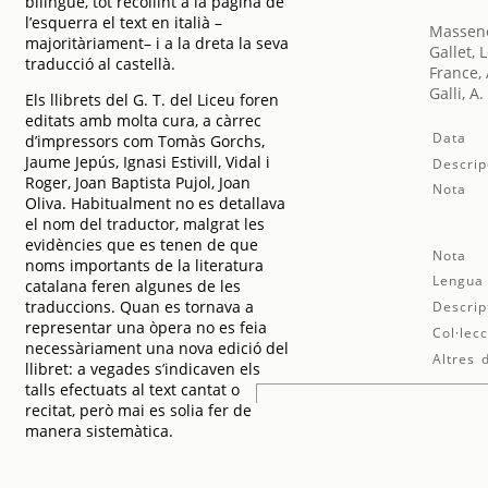
bilingüe, tot recollint a la pàgina de
l’esquerra el text en italià –
Massene
majoritàriament– i a la dreta la seva
Gallet, 
traducció al castellà.
France,
Galli, A.
Els llibrets del G. T. del Liceu foren
editats amb molta cura, a càrrec
Data
d’impressors com Tomàs Gorchs,
Jaume Jepús, Ignasi Estivill, Vidal i
Descrip
Roger, Joan Baptista Pujol, Joan
Nota
Oliva. Habitualment no es detallava
el nom del traductor, malgrat les
evidències que es tenen de que
Nota
noms importants de la literatura
Lengua
catalana feren algunes de les
traduccions. Quan es tornava a
Descrip
representar una òpera no es feia
Col·lecc
necessàriament una nova edició del
Altres 
llibret: a vegades s’indicaven els
talls efectuats al text cantat o
recitat, però mai es solia fer de
manera sistemàtica.