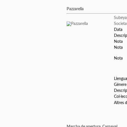
Pazzarella
Subeya
Societa
Data
Descrip
Nota
Nota
Nota
Llengu
Gènere
Descrip
Col·lec
Altres
Marcha de apertura, Carnaval