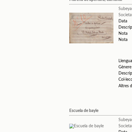
Subeya
Societa
Data
Descrip
Nota
Nota
Llengu
Gènere
Descrip
Col·lec
Altres
Escuela de bayle
Subeya
Societa