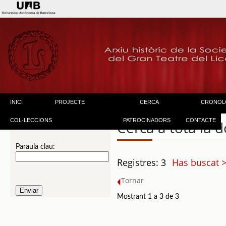
INICI
PROJECTE
CERCA
CRONOL
COL·LECCIONS
PATROCINADORS
CONTACTE
Cerca a tota la
Paraula clau:
Registres: 3
Has buscat 
Tornar
Mostrant 1 a 3 de 3