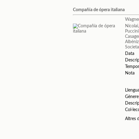
Compañía de ópera italiana
Wagner
Nicolai
Puccin
Casage
Albéniz
Societa
Data
Descri
Tempo
Nota
Llengu
Gènere
Descri
Col·lec
Altres