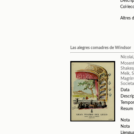
Descrip
Col·lec
Altres
Las alegres comadres de Windsor
Nicolai
Mosent
Shakes
Meik, S
Magrin
Societa
Data
Descri
Tempo
Resum
Nota
Nota
Llengu