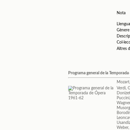
Nota
Llengu
Gènere
Descrip
Col·lec
Altres
Programa general de la Temporada
Mozart
Verdi, 
Donizet
Puccin
Wagner
Musorgs
Borodin
Leoncav
Usandiz
Weber, 