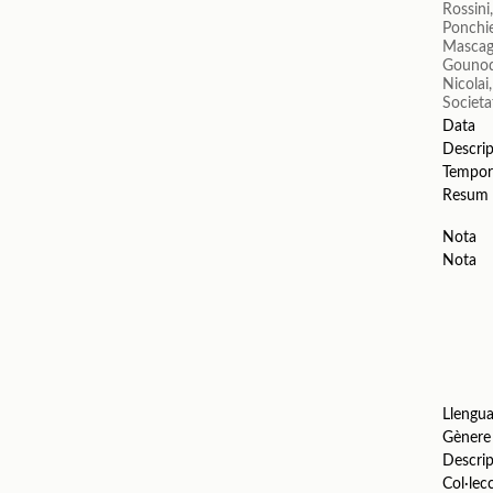
Rossini
Ponchie
Mascagn
Gounod
Nicolai
Societa
Data
Descrip
Tempor
Resum
Nota
Nota
Llengu
Gènere
Descrip
Col·lec