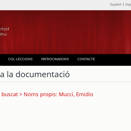
Español
|
Eng
COL·LECCIONS
PATROCINADORS
CONTACTE
ta la documentació
 buscat > Noms propis: Mucci, Emidio