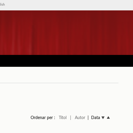
lish
Ordenar per :
Títol
| Autor
| Data