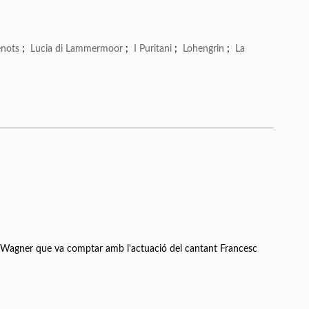
enots
;
Lucia di Lammermoor
;
I Puritani
;
Lohengrin
;
La
 Wagner que va comptar amb l'actuació del cantant Francesc