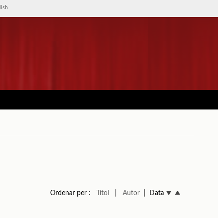
lish
Ordenar per :
Títol
| Autor
| Data