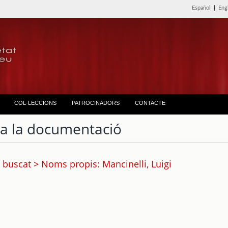
Español
|
Eng
COL·LECCIONS
PATROCINADORS
CONTACTE
ta la documentació
 buscat > Noms propis: Mancinelli, Luigi