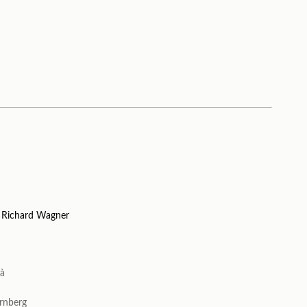
e Richard Wagner
mà
rnberg