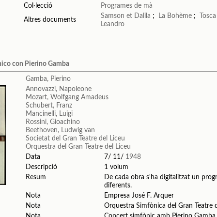
Col·lecció
Programes de mà
Samson et Dalila
;
La Bohème
;
Tosca
Altres documents
Leandro
nico con Pierino Gamba
Gamba, Pierino
Annovazzi, Napoleone
Mozart, Wolfgang Amadeus
Schubert, Franz
Mancinelli, Luigi
Rossini, Gioachino
Beethoven, Ludwig van
Societat del Gran Teatre del Liceu
Orquestra del Gran Teatre del Liceu
Data
7/ 11/
1948
Descripció
1 volum
Resum
De cada obra s'ha digitalitzat un progr
diferents.
Nota
Empresa José F. Arquer
Nota
Orquestra Simfònica del Gran Teatre d
Nota
Concert simfònic amb Pierino Gamba. 