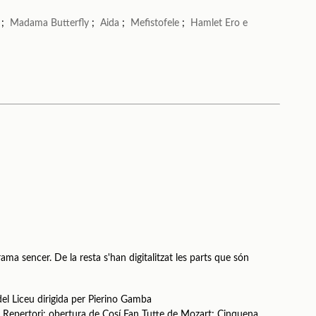
;
Madama Butterfly
;
Aida
;
Mefistofele
;
Hamlet
Ero e
ama sencer. De la resta s'han digitalitzat les parts que són
el Liceu dirigida per Pierino Gamba
Repertori: obertura de Cosí Fan Tutte de Mozart; Cinquena