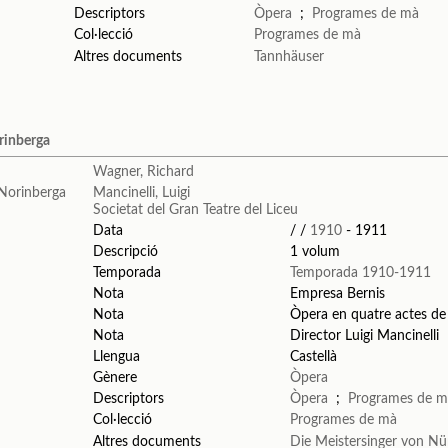
Descriptors
Òpera
;
Programes de mà
Col·lecció
Programes de mà
Altres documents
Tannhäuser
orinberga
Wagner, Richard
Mancinelli, Luigi
Societat del Gran Teatre del Liceu
Data
/ /
1910
- 1911
Descripció
1 volum
Temporada
Temporada 1910-1911
Nota
Empresa Bernis
Nota
Òpera en quatre actes d
Nota
Director Luigi Mancinelli
Llengua
Castellà
Gènere
Òpera
Descriptors
Òpera
;
Programes de 
Col·lecció
Programes de mà
Altres documents
Die Meistersinger von Nü