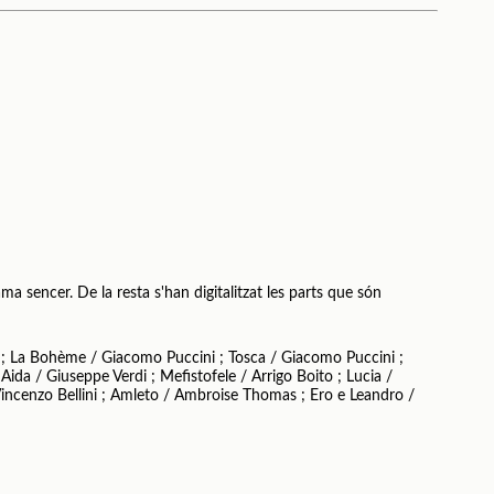
ma sencer. De la resta s'han digitalitzat les parts que són
s ; La Bohème / Giacomo Puccini ; Tosca / Giacomo Puccini ;
da / Giuseppe Verdi ; Mefistofele / Arrigo Boito ; Lucia /
incenzo Bellini ; Amleto / Ambroise Thomas ; Ero e Leandro /