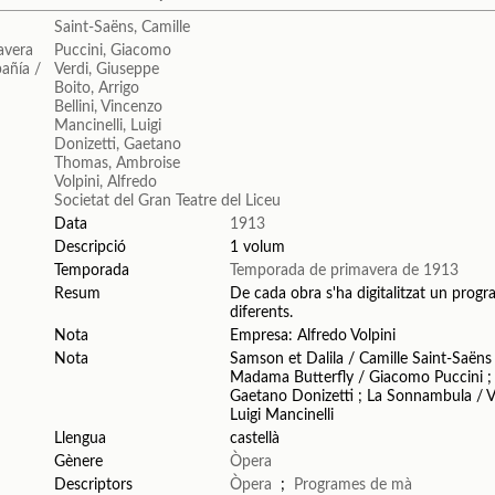
Saint-Saëns, Camille
Puccini, Giacomo
Verdi, Giuseppe
Boito, Arrigo
Bellini, Vincenzo
Mancinelli, Luigi
Donizetti, Gaetano
Thomas, Ambroise
Volpini, Alfredo
Societat del Gran Teatre del Liceu
Data
1913
Descripció
1 volum
Temporada
Temporada de primavera de 1913
Resum
De cada obra s'ha digitalitzat un progra
diferents.
Nota
Empresa: Alfredo Volpini
Nota
Samson et Dalila / Camille Saint-Saën
Madama Butterfly / Giacomo Puccini ; Ai
Gaetano Donizetti ; La Sonnambula / V
Luigi Mancinelli
Llengua
castellà
Gènere
Òpera
Descriptors
Òpera
;
Programes de mà