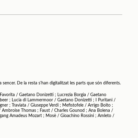
sencer. De la resta s'han digitalitzat les parts que són diferents.
avorita / Gaetano Donizetti ; Lucrezia Borgia / Gaetano
beer ; Lucia di Lammermoor / Gaetano Donizetti ; I Puritani /
ner ; Traviata / Giuseppe Verdi ; Mefistofele / Arrigo Boito ;
 / Ambroise Thomas ; Faust / Charles Gounod ; Ana Bolena /
gang Amadeus Mozart ; Mosè / Gioachino Rossini ; Amleto /