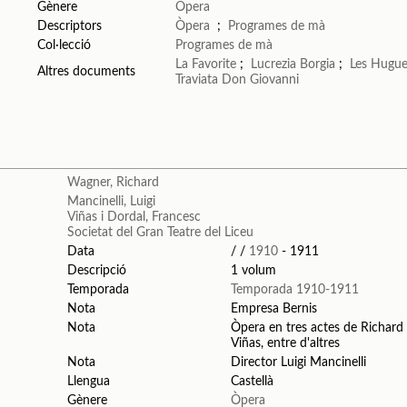
Gènere
Òpera
Descriptors
Òpera
;
Programes de mà
Col·lecció
Programes de mà
La Favorite
;
Lucrezia Borgia
;
Les Hugu
Altres documents
Traviata
Don Giovanni
Wagner, Richard
Mancinelli, Luigi
Viñas i Dordal, Francesc
Societat del Gran Teatre del Liceu
Data
/ /
1910
- 1911
Descripció
1 volum
Temporada
Temporada 1910-1911
Nota
Empresa Bernis
Nota
Òpera en tres actes de Richard
Viñas, entre d'altres
Nota
Director Luigi Mancinelli
Llengua
Castellà
Gènere
Òpera