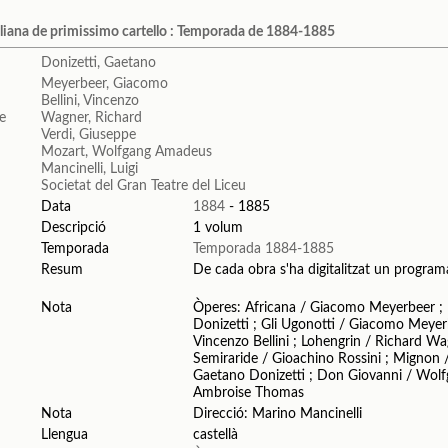
liana de primissimo cartello : Temporada de 1884-1885
Donizetti, Gaetano
Meyerbeer, Giacomo
Bellini, Vincenzo
Wagner, Richard
Verdi, Giuseppe
Mozart, Wolfgang Amadeus
Mancinelli, Luigi
Societat del Gran Teatre del Liceu
Data
1884
- 1885
Descripció
1 volum
Temporada
Temporada 1884-1885
Resum
De cada obra s'ha digitalitzat un programa 
Nota
Òperes: Africana / Giacomo Meyerbeer ; F
Donizetti ; Gli Ugonotti / Giacomo Meyer
Vincenzo Bellini ; Lohengrin / Richard Wag
Semiraride / Gioachino Rossini ; Mignon
Gaetano Donizetti ; Don Giovanni / Wolf
Ambroise Thomas
Nota
Direcció: Marino Mancinelli
Llengua
castellà