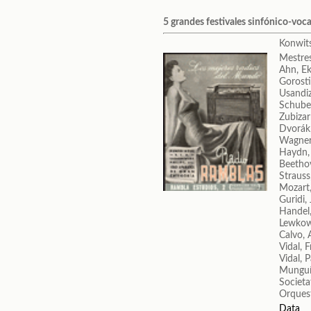
5 grandes festivales sinfónico-voca
Konwit
Mestres
Ahn, Ek
Gorosti
Usandiz
Schuber
Zubizar
Dvorák
Wagner
Haydn,
Beetho
Strauss
Mozart
Guridi,
Handel,
Lewkow
Calvo, 
Vidal, 
Vidal, 
Munguí
Societa
Orquest
Data