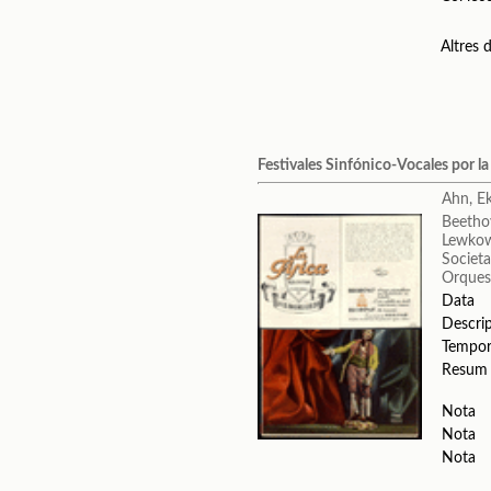
Altres
Festivales Sinfónico-Vocales por la
Ahn, Ek
Beetho
Lewkow
Societa
Orquest
Data
Descri
Tempo
Resum
Nota
Nota
Nota