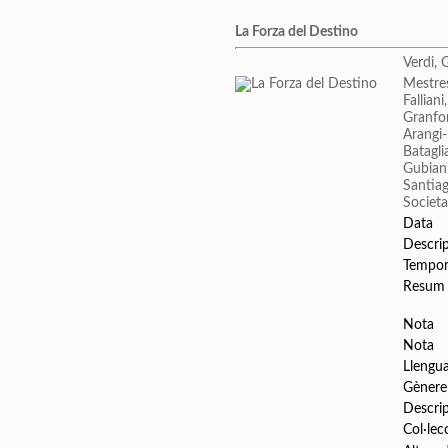
La Forza del Destino
Verdi, 
Mestres
Fallian
Granfor
Arangi
Batagli
Gubian
Santiag
Societa
Data
Descri
Tempo
Resum
Nota
Nota
Llengu
Gènere
Descri
Col·lec