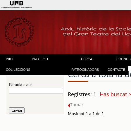
INICI
PROJECTE
CERCA
CRONOL
COL·LECCIONS
PATROCINADORS
CONTACTE
Cerca a tota la
Paraula clau:
Registres: 1
Has buscat 
Tornar
Mostrant 1 a 1 de 1