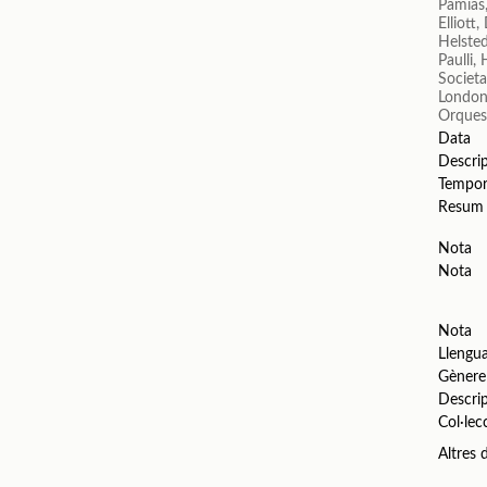
Pamias,
Elliott
Helste
Paulli,
Societa
London'
Orquest
Data
Descri
Tempo
Resum
Nota
Nota
Nota
Llengu
Gènere
Descri
Col·lec
Altres