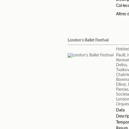
Col·lec
Altres
London's Ballet Festival
Helste
Paulli,
Kenesei
Delius,
Txaikovs
Chabri
Bowma
Elliott
Pamias,
Societa
London'
Orquest
Data
Descri
Tempo
Resum