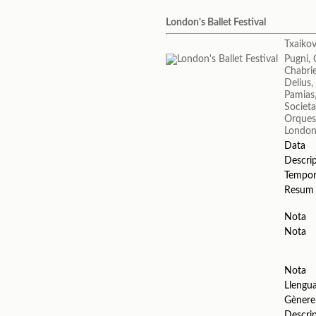
London's Ballet Festival
Txaikovs
Pugni, 
Chabri
Delius,
Pamias,
Societa
Orquest
London'
Data
Descri
Tempo
Resum
Nota
Nota
Nota
Llengu
Gènere
Descri