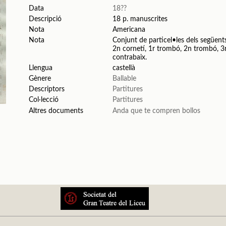
Data
18??
Descripció
18 p. manuscrites
Nota
Americana
Nota
Conjunt de particel•les dels següents 
2n cornetí, 1r trombó, 2n trombó, 3r tr
contrabaix.
Llengua
castellà
Gènere
Ballable
Descriptors
Partitures
Col·lecció
Partitures
Altres documents
Anda que te compren bollos