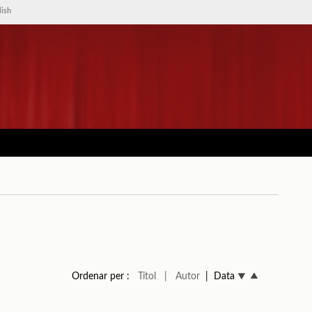
lish
Ordenar per :
Títol
| Autor
| Data