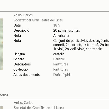
Anillo, Carlos
Societat del Gran Teatre del Liceu
Data
18??
Descripció
20 p. manuscrites
Nota
Americana
Nota
Conjunt de particel•les dels següents i
cornetí, 2n cornetí, 1r trombó, 2n trom
1r violí, 2n violí, viola, contrabaix.
Llengua
castellà
Gènere
Ballable
Descriptors
Partitures
Col·lecció
Partitures
Altres documents
Doña Pipiria
bollos
Anillo, Carlos
Societat del Gran Teatre del Liceu