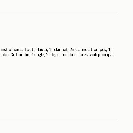
nstruments: flautí, flauta, 1r clarinet, 2n clarinet, trompes, 1r
bó, 3r trombó, 1r figle, 2n figle, bombo, caixes, violí principal,