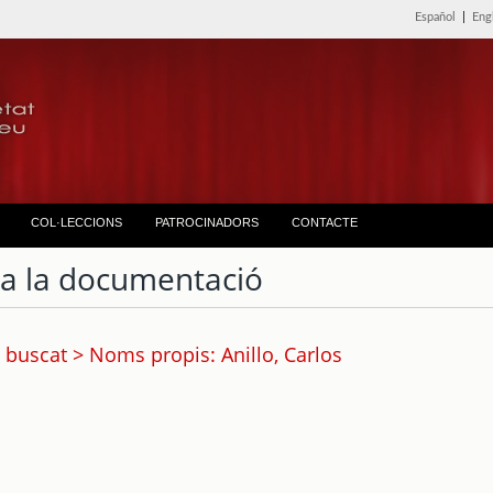
Español
|
Eng
COL·LECCIONS
PATROCINADORS
CONTACTE
ta la documentació
 buscat > Noms propis: Anillo, Carlos