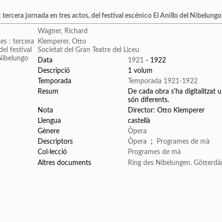
: tercera jornada en tres actos, del festival escénico El Anillo del Nibelungo
Wagner, Richard
Klemperer, Otto
Societat del Gran Teatre del Liceu
Data
1921
- 1922
Descripció
1 volum
Temporada
Temporada 1921-1922
Resum
De cada obra s'ha digitalitzat u
són diferents.
Nota
Director: Otto Klemperer
Llengua
castellà
Gènere
Òpera
Descriptors
Òpera
;
Programes de mà
Col·lecció
Programes de mà
Altres documents
Ring des Nibelungen. Götter