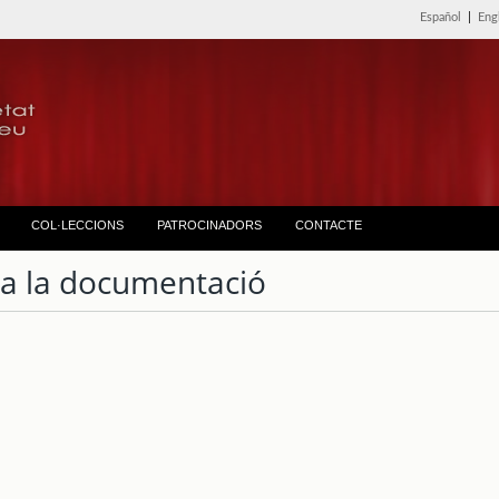
Español
|
Eng
COL·LECCIONS
PATROCINADORS
CONTACTE
ta la documentació