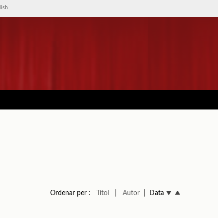
lish
Ordenar per :
Títol
| Autor
| Data