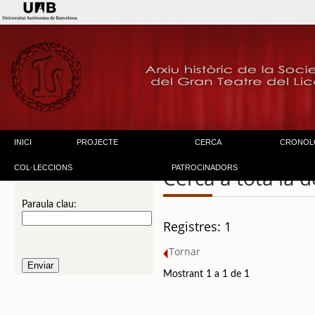
INICI
PROJECTE
CERCA
CRONOL
COL·LECCIONS
PATROCINADORS
Cerca a tota la
Paraula clau:
Registres: 1
Tornar
Mostrant 1 a 1 de 1