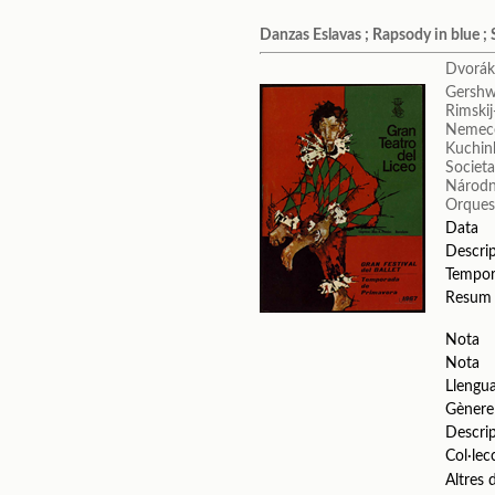
Danzas Eslavas ; Rapsody in blue ;
Dvorák
Gershw
Rimskij
Nemecek
Kuchin
Societa
Národn
Orquest
Data
Descri
Tempo
Resum
Nota
Nota
Llengu
Gènere
Descri
Col·lec
Altres