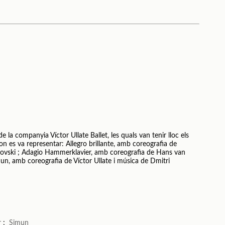
la companyia Víctor Ullate Ballet, les quals van tenir lloc els
on es va representar: Allegro brillante, amb coreografia de
ikovski ; Adagio Hammerklavier, amb coreografia de Hans van
un, amb coreografia de Víctor Ullate i música de Dmitri
r
;
Simun