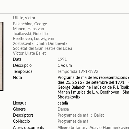
Ullate, Víctor
Balanchine, George
Manen, Hans van
Txaikovski, Piotr Ilitx
Beethoven, Ludwig van
Xostakóvitx, Dmitri Dmítrievitx
Societat del Gran Teatre del Liceu
Víctor Ullate Ballet
Data
1991
Descripció
1 volum
Temporada
Temporada 1991-1992
Nota
Programa de mà de les representacions de 
dies 25, 26 i 27 de setembre del 1991, i 
George Balanchine i música de P. I. Txa
Manen i música de L. v. Beethoven ; Sim
Shostakovitx
Llengua
català
Gènere
Dansa
Descriptors
Programes de mà
;
Ballet
Col·lecció
Programes de mà
Altres documents
Allegro brillante
;
Adagio Hammerklavie