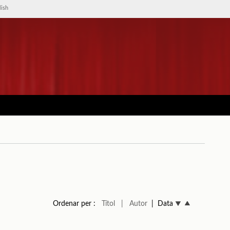
lish
Ordenar per :
Títol
| Autor
| Data