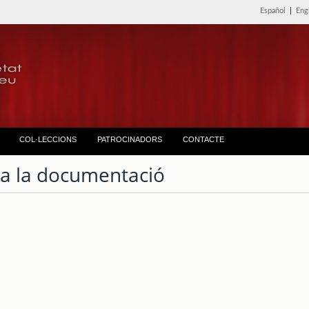
Español
|
Eng
COL·LECCIONS
PATROCINADORS
CONTACTE
ta la documentació