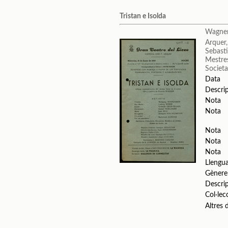
Tristan e Isolda
Wagner
Arquer,
Sebast
Mestre
Societa
Data
Descri
Nota
Nota
Nota
Nota
Nota
Llengu
Gènere
Descri
Col·lec
Altres