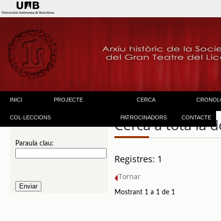
INICI
PROJECTE
CERCA
CRONOL
COL·LECCIONS
PATROCINADORS
CONTACTE
Cerca a tota la
Paraula clau:
Registres: 1
Tornar
Mostrant 1 a 1 de 1