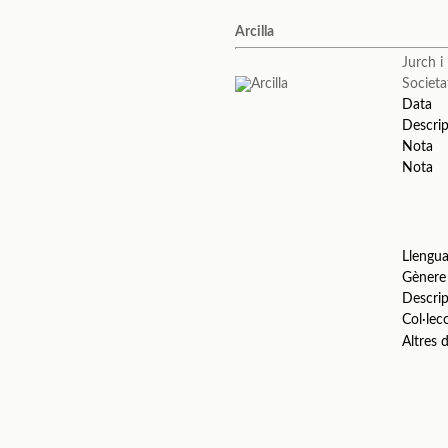
Arcilla
Jurch i
Societa
Data
Descrip
Nota
Nota
Llengu
Gènere
Descrip
Col·lec
Altres