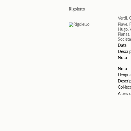
Rigoletto
Verdi, 
Piave, 
Hugo, 
Planas,
Societa
Data
Descri
Nota
Nota
Llengu
Descri
Col·lec
Altres