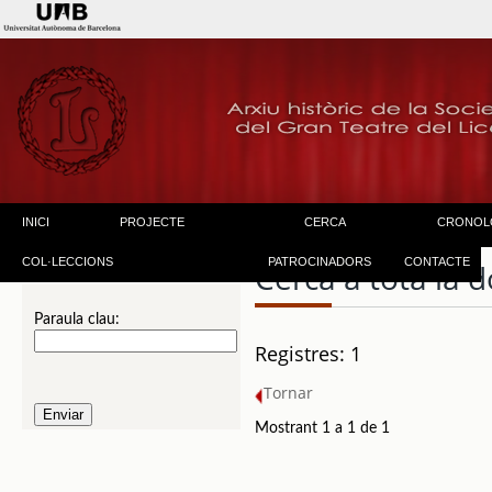
INICI
PROJECTE
CERCA
CRONOL
COL·LECCIONS
PATROCINADORS
CONTACTE
Cerca a tota la
Paraula clau:
Registres: 1
Tornar
Mostrant 1 a 1 de 1