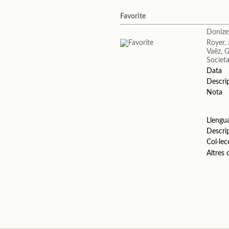
Favorite
Donize
Royer,
Vaëz, 
Societa
Data
Descri
Nota
Llengu
Descri
Col·lec
Altres