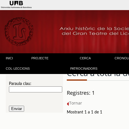
INICI
PROJECTE
CERCA
CRONOL
COL·LECCIONS
PATROCINADORS
Cerca a tota la
Paraula clau:
Registres: 1
Tornar
Mostrant 1 a 1 de 1