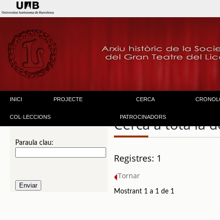
INICI
PROJECTE
CERCA
CRONOL
COL·LECCIONS
PATROCINADORS
Cerca a tota la
Paraula clau:
Registres: 1
Tornar
Mostrant 1 a 1 de 1