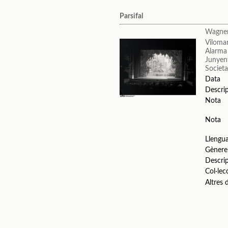
Parsifal
Wagner
Vilomara
Alarma 
Junyent
Societa
Data
Descri
Nota
Nota
Llengu
Gènere
Descri
Col·lec
Altres