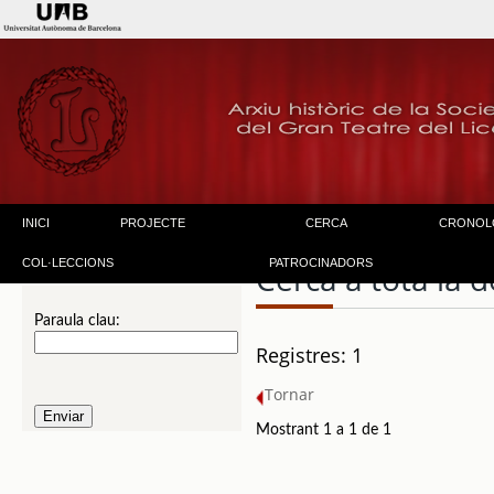
INICI
PROJECTE
CERCA
CRONOL
COL·LECCIONS
PATROCINADORS
Cerca a tota la
Paraula clau:
Registres: 1
Tornar
Mostrant 1 a 1 de 1