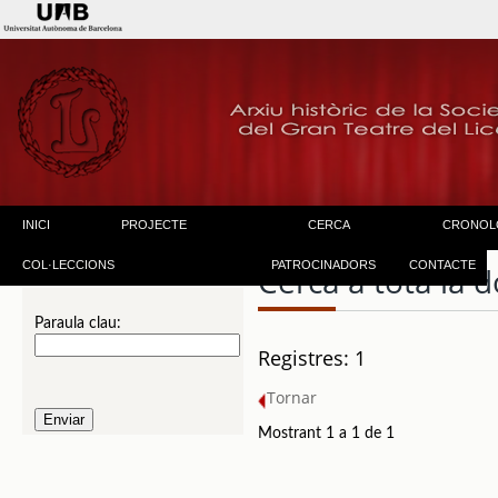
INICI
PROJECTE
CERCA
CRONOL
COL·LECCIONS
PATROCINADORS
CONTACTE
Cerca a tota la
Paraula clau:
Registres: 1
Tornar
Mostrant 1 a 1 de 1