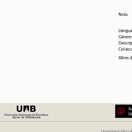
Nota
Llengu
Gènere
Descrip
Col·lec
Altres
Departament d'Art i d