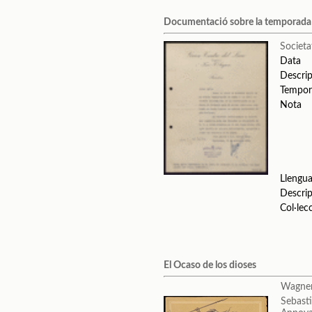
Documentació sobre la temporad
Societa
Data
Descrip
Tempor
Nota
Llengu
Descrip
Col·lec
El Ocaso de los dioses
Wagner
Sebast