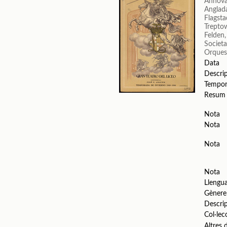
Annova
Anglada
Flagsta
Trepto
Felden
Societa
Orquest
Data
Descri
Tempo
Resum
Nota
Nota
Nota
Nota
Llengu
Gènere
Descri
Col·lec
Altres