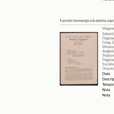
Función homenaje a la exímia sopr
Wagner
Sebasti
Flagsta
Grieg, 
Wesend
Anglada
Trepto
Flagsta
Societa
Orquest
Data
Descrip
Tempor
Nota
Nota