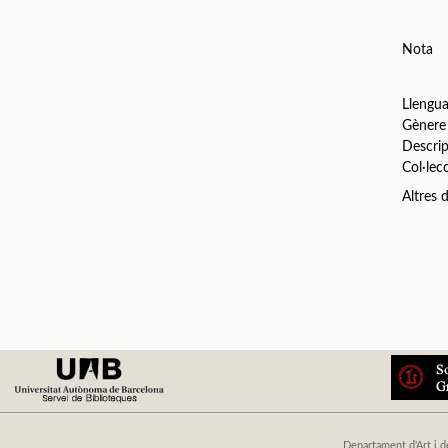
Nota
Llengu
Gènere
Descrip
Col·lec
Altres
Departament d'Art i d