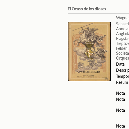
El Ocaso de los dioses
Wagner
Sebast
Annova
Anglada
Flagsta
Trepto
Felden
Societa
Orquest
Data
Descri
Tempo
Resum
Nota
Nota
Nota
Nota