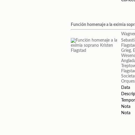
Función homenaje a la exímia sopr
Wagner
Sebasti
Flagsta
Grieg, 
Wesend
Anglada
Trepto
Flagsta
Societa
Orquest
Data
Descrip
Tempor
Nota
Nota