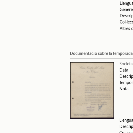
Llengu
Gènere
Descri
Col·lec
Altres
Documentació sobre la temporad
Societa
Data
Descrip
Tempor
Nota
Llengu
Descrip
Col·lec