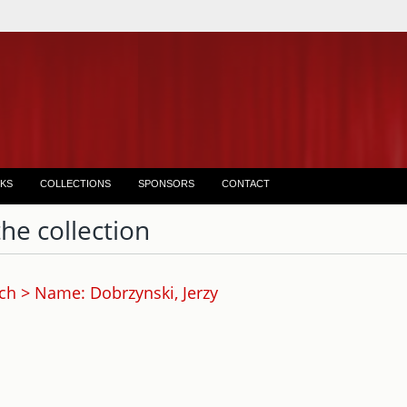
KS
COLLECTIONS
SPONSORS
CONTACT
the collection
ch > Name: Dobrzynski, Jerzy