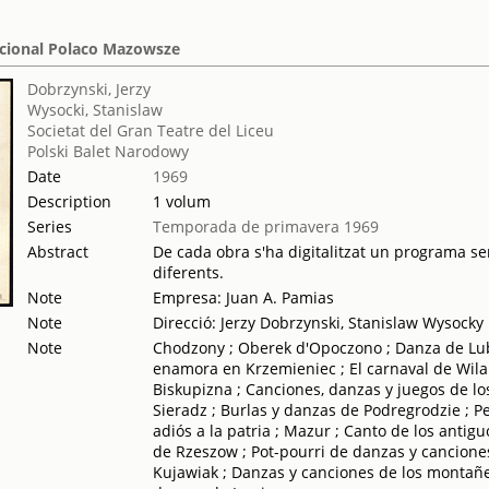
Nacional Polaco Mazowsze
Dobrzynski, Jerzy
Wysocki, Stanislaw
Societat del Gran Teatre del Liceu
Polski Balet Narodowy
Date
1969
Description
1 volum
Series
Temporada de primavera 1969
Abstract
De cada obra s'ha digitalitzat un programa sen
diferents.
Note
Empresa: Juan A. Pamias
Note
Direcció: Jerzy Dobrzynski, Stanislaw Wysocky
Note
Chodzony ; Oberek d'Opoczono ; Danza de Lublin
enamora en Krzemieniec ; El carnaval de Wil
Biskupizna ; Canciones, danzas y juegos de lo
Sieradz ; Burlas y danzas de Podregrodzie ; P
adiós a la patria ; Mazur ; Canto de los antig
de Rzeszow ; Pot-pourri de danzas y canciones
Kujawiak ; Danzas y canciones de los montañes