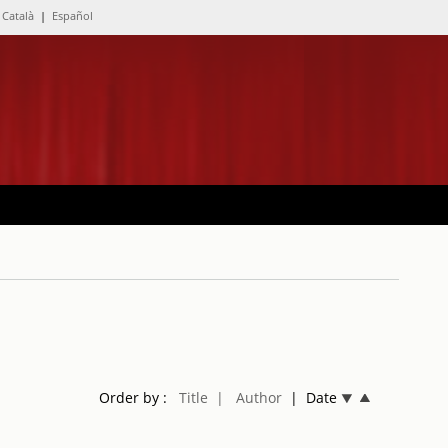
Català
|
Español
Order by :
Title
| Author
| Date